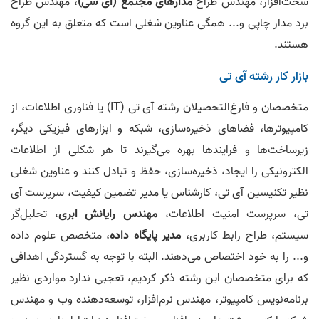
سخت‌افزار، مهندس طراح
مدارهای مجتمع (آی سی)
، مهندس طراح
برد مدار چاپی و... همگی عناوین شغلی است که متعلق به این گروه
هستند.
بازار کار رشته آی تی
متخصصان و فارغ‌التحصیلان رشته آی تی (IT) یا فناوری اطلاعات، از
کامپیوترها، فضاهای ذخیره‌سازی، شبکه و ابزارهای فیزیکی دیگر،
زیرساخت‌ها و فرایندها بهره می‌گیرند تا هر شکلی از اطلاعات
الکترونیکی را ایجاد، ذخیره‌سازی، حفظ و تبادل کنند و عناوین شغلی
نظیر تکنیسین آی تی، کارشناس یا مدیر تضمین کیفیت، سرپرست آی
تی، سرپرست امنیت اطلاعات،
مهندس رایانش ابری
، تحلیل‌گر
سیستم، طراح رابط کاربری،
مدیر پایگاه داده
، متخصص علوم داده
و... را به خود اختصاص می‌دهند. البته با توجه به گستردگی اهدافی
که برای متخصصان این رشته ذکر کردیم، تعجبی ندارد مواردی نظیر
برنامه‌نویس کامپیوتر، مهندس نرم‌افزار، توسعه‌دهنده وب و مهندس