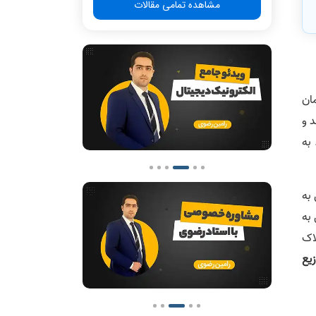
مشاهده تمامی مقالات
مان
د و
به
 به
 به
لاک
یع