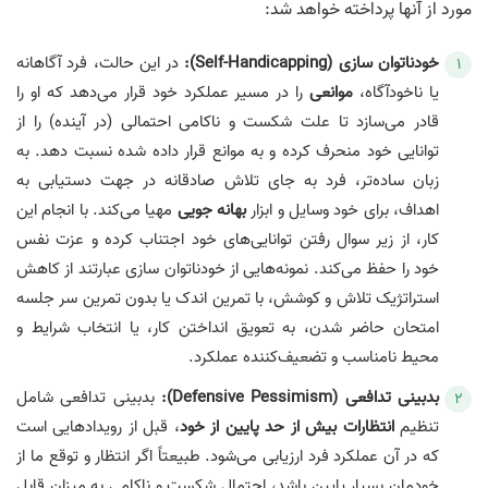
مورد از آنها پرداخته خواهد شد:
خودناتوان سازی (Self-Handicapping):
در این حالت، فرد آگاهانه
یا ناخودآگاه،
موانعی
را در مسیر عملکرد خود قرار می‌دهد که او را
قادر می‌سازد تا علت شکست و ناکامی احتمالی (در آینده) را از
توانایی خود منحرف کرده و به موانع قرار داده شده نسبت دهد. به
زبان ساده‌تر، فرد به جای تلاش صادقانه در جهت دستیابی به
اهداف، برای خود وسایل و ابزار
بهانه جویی
مهیا می‌کند. با انجام این
کار، از زیر سوال رفتن توانایی‌های خود اجتناب کرده و عزت نفس
خود را حفظ می‌کند. نمونه‌هایی از خودناتوان سازی عبارتند از کاهش
استراتژیک تلاش و کوشش، با تمرین اندک یا بدون تمرین سر جلسه
امتحان حاضر شدن، به تعویق انداختن کار، یا انتخاب شرایط و
محیط نامناسب و تضعیف‌کننده عملکرد.
بدبینی تدافعی (Defensive Pessimism):
بدبینی تدافعی شامل
تنظیم
انتظارات بیش از حد پایین از خود
، قبل از رویدادهایی است
که در آن عملکرد فرد ارزیابی می‌شود. طبیعتاً اگر انتظار و توقع‌ ما از
خودمان بسیار پایین باشد، احتمال شکست و ناکامی به میزان قابل