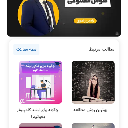
آمادگی برای کنکور
دانشگاه ها
اخبار آزمون ها
نرم افزار
سخت افزار
مطالب مرتبط
همه مقالات
دروس مهندسی کامپیوتر
برنامه نویسی
پایتون
سی شارپ
علم داده
مقاله نویسی
بلاکچین
بهترین روش مطالعه
چگونه برای ارشد کامپیوتر
پایگاه داده
بخوانیم؟
الکترونیک دیجیتال