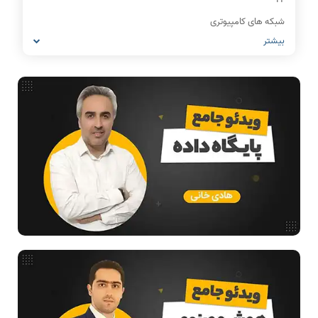
شبکه های کامپیوتری
بیشتر
مشاغل رشته کامپیوتر
معماری کامپیوتر
ریاضیات گسسته
مدار منطقی
ساختمان داده
طراحی الگوریتم
هوش مصنوعی
فیلم حل سوال و تست
بررسی تخصصی قطعات کامپیوتر
آموزش تخصصی دروس رشته کامپیوتر و IT
فناوری
مقالات عمومی رشته کامپیوتر
ادامه تحصیل در رشته کامپیوتر