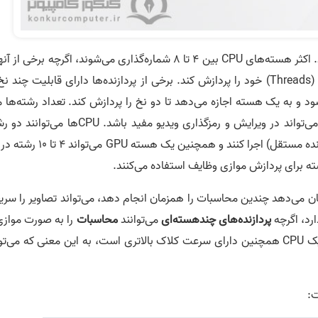
هر دو پردازنده از نظر تعداد هسته‌­ها نیز متمایز هستند. اکثر هسته­‌های CPU بین 4 تا 8 شماره‌­گذاری می­‌شوند، اگرچه برخی ا
می‌­تواند وظایف یا نخ‌­های (Threads) خود را پردازش کند. برخی از پردازنده­‌ها دارای قابلیت چند­ ن
به یک هسته اجازه می‌­دهد تا دو نخ را پردازش کند. تعداد رشته‌­ها می
تواند بسیار بیشتر از تعداد هسته‌­ها باشد که این امر می‌­تواند در ویرایش و رمزگذاری ویدیو مفید باشد. CPUها
(دستورالعمل­‌های مستقل) را در هر هسته (واحد پردازنده مستقل) اجرا کنند و همچنین یک هسته 
ته برای پردازش موازی وظایف استفاده می‌کنند.
مکان می‌­دهد چندین محاسبات را همزمان انجام دهد، می‌­تواند تصاویر را سریع
پردازنده‌­های چند­هسته­‌ای
می‌توانند
محاسبات
را به صورت موازی
ترکیب بیش از یک CPU روی یک تراشه انجام دهند. یک CPU همچنین دارای سرعت کلاک بالاتری است، به این معنی که می­‌