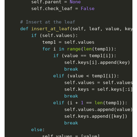
        self
.
parent 
=
None
        self
.
check_leaf 
=
False
# Insert at the leaf
def
insert_at_leaf
(
self
,
 leaf
,
 value
,
 key
)
if
(
self
.
values
)
:
            temp1 
=
 self
.
values

for
 i 
in
range
(
len
(
temp1
)
)
:
if
(
value 
==
 temp1
[
i
]
)
:
                    self
.
keys
[
i
]
.
append
(
key
)
break
elif
(
value 
<
 temp1
[
i
]
)
:
                    self
.
values 
=
 self
.
values
[
                    self
.
keys 
=
 self
.
keys
[
:
i
]
break
elif
(
i 
+
1
==
len
(
temp1
)
)
:
                    self
.
values
.
append
(
value
)
                    self
.
keys
.
append
(
[
key
]
)
break
else
:
            self
.
values 
=
[
value
]