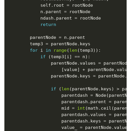
            self
.
root 
=
 rootNode

            n
.
parent 
=
 rootNode

            ndash
.
parent 
=
 rootNode

return
        parentNode 
=
 n
.
parent

        temp3 
=
 parentNode
.
keys

for
 i 
in
range
(
len
(
temp3
)
)
:
if
(
temp3
[
i
]
==
 n
)
:
                parentNode
.
values 
=
 parentNode
[
value
]
+
 parentNode
.
value
                parentNode
.
keys 
=
 parentNode
.
k
if
(
len
(
parentNode
.
keys
)
>
 par
                    parentdash 
=
 Node
(
parentNo
                    parentdash
.
parent 
=
 parent
                    mid 
=
int
(
math
.
ceil
(
parent
                    parentdash
.
values 
=
 parent
                    parentdash
.
keys 
=
 parentNo
                    value_ 
=
 parentNode
.
values