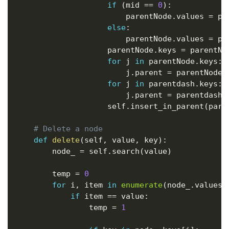
if
(
mid 
==
0
)
:
                        parentNode
.
values 
=
 pa
else
:
                        parentNode
.
values 
=
 pa
                    parentNode
.
keys 
=
 parentNo
for
 j 
in
 parentNode
.
keys
:
                        j
.
parent 
=
 parentNode

for
 j 
in
 parentdash
.
keys
:
                        j
.
parent 
=
 parentdash

                    self
.
insert_in_parent
(
pare
# Delete a node
def
delete
(
self
,
 value
,
 key
)
:
        node_ 
=
 self
.
search
(
value
)
        temp 
=
0
for
 i
,
 item 
in
enumerate
(
node_
.
values
)
if
 item 
==
 value
:
                temp 
=
1