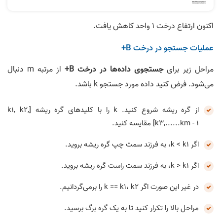
اکنون ارتفاع درخت 1 واحد کاهش یافت.
عملیات جستجو در درخت B+
مراحل زیر برای
جستجوی داده‌ها در درخت B+
از مرتبه m دنبال
می‌شود. فرض کنید داده مورد جستجو k باشد.
از گره ریشه شروع کنید. k را با کلیدهای گره ریشه [k1, k2,
k3,......km - 1] مقایسه کنید.
اگر k < k1، به فرزند سمت چپ گره ریشه بروید.
اگر k > k1، به فرزند سمت راست گره ریشه بروید.
در غیر این صورت اگر k == k1، k2 را برمی‌گردانیم.
مراحل بالا را تکرار کنید تا به یک گره برگ برسید.