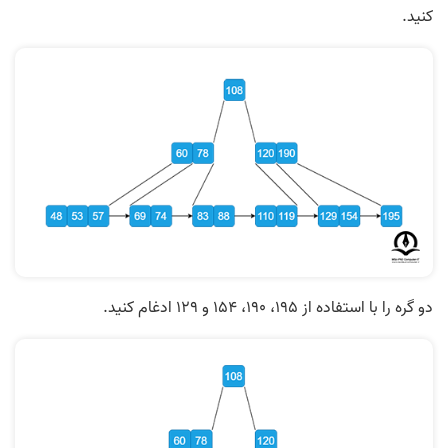
کنید.
دو گره را با استفاده از 195، 190، 154 و 129 ادغام کنید.