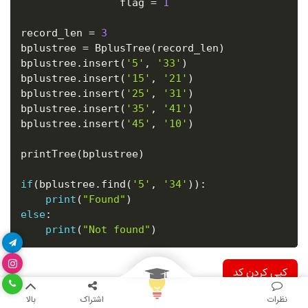
                flag 
=
1
record_len 
=
3
bplustree 
=
 BplusTree
(
record_len
)
bplustree
.
insert
(
'5'
,
'33'
)
bplustree
.
insert
(
'15'
,
'21'
)
bplustree
.
insert
(
'25'
,
'31'
)
bplustree
.
insert
(
'35'
,
'41'
)
bplustree
.
insert
(
'45'
,
'10'
)
printTree
(
bplustree
)
if
(
bplustree
.
find
(
'5'
,
'34'
)
)
:
print
(
"Found"
)
else
:
print
(
"Not found"
)
کپی کردن کد
نظرات
اشتراک
بالا