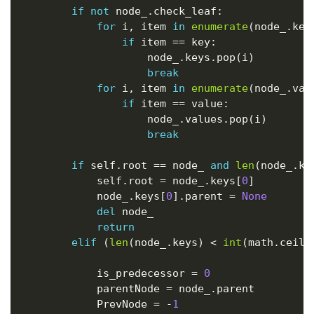
if
not
 node_
.
check_leaf
:
for
 i
,
 item 
in
enumerate
(
node_
.
key
if
 item 
==
 key
:
                    node_
.
keys
.
pop
(
i
)
break
for
 i
,
 item 
in
enumerate
(
node_
.
val
if
 item 
==
 value
:
                    node_
.
values
.
pop
(
i
)
break
if
 self
.
root 
==
 node_ 
and
len
(
node_
.
ke
            self
.
root 
=
 node_
.
keys
[
0
]
            node_
.
keys
[
0
]
.
parent 
=
None
del
 node_

return
elif
(
len
(
node_
.
keys
)
<
int
(
math
.
ceil
(
            is_predecessor 
=
0
            parentNode 
=
 node_
.
parent

            PrevNode 
=
-
1