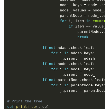
                        node_
.
keys 
=
 node_
.
key
                        node_
.
values 
=
 node_
.
v
                        parentNode 
=
 node_
.
pare
for
 i
,
 item 
in
enumera
if
 item 
==
 value_
:
                                parentNode
.
val
break
if
not
 ndash
.
check_leaf
:
for
 j 
in
 ndash
.
keys
:
                        j
.
parent 
=
 ndash

if
not
 node_
.
check_leaf
:
for
 j 
in
 node_
.
keys
:
                        j
.
parent 
=
 node_

if
not
 parentNode
.
check_leaf
:
for
 j 
in
 parentNode
.
keys
:
                        j
.
parent 
=
 parentNode

# Print the tree
def
printTree
(
tree
)
: