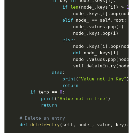
if
 key 
in
 node_
.
keys
[
i
]
:
if
len
(
node_
.
keys
[
i
]
)
>
1
:
                        node_
.
keys
[
i
]
.
pop
(
node
elif
 node_ 
==
 self
.
root
:
                        node_
.
values
.
pop
(
i
)
                        node_
.
keys
.
pop
(
i
)
else
:
                        node_
.
keys
[
i
]
.
pop
(
node
del
 node_
.
keys
[
i
]
                        node_
.
values
.
pop
(
node_
                        self
.
deleteEntry
(
node_
else
:
print
(
"Value not in Key"
)
return
if
 temp 
==
0
:
print
(
"Value not in Tree"
)
return
# Delete an entry
def
deleteEntry
(
self
,
 node_
,
 value
,
 key
)
: