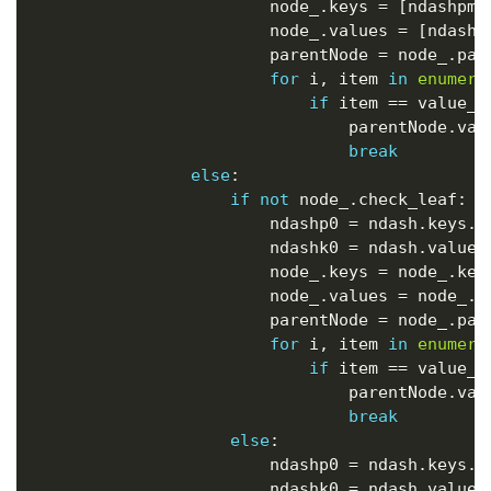
                        node_
.
keys 
=
[
ndashpm
]
                        node_
.
values 
=
[
ndashk
                        parentNode 
=
 node_
.
pare
for
 i
,
 item 
in
enumera
if
 item 
==
 value_
:
                                parentNode
.
val
break
else
:
if
not
 node_
.
check_leaf
:
                        ndashp0 
=
 ndash
.
keys
.
p
                        ndashk0 
=
 ndash
.
values
                        node_
.
keys 
=
 node_
.
key
                        node_
.
values 
=
 node_
.
v
                        parentNode 
=
 node_
.
pare
for
 i
,
 item 
in
enumera
if
 item 
==
 value_
:
                                parentNode
.
val
break
else
:
                        ndashp0 
=
 ndash
.
keys
.
p
                        ndashk0 
=
 ndash
.
values