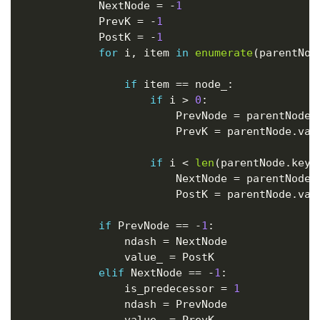
            NextNode 
=
-
1
            PrevK 
=
-
1
            PostK 
=
-
1
for
 i
,
 item 
in
enumerate
(
parentNod
if
 item 
==
 node_
:
if
 i 
>
0
:
                        PrevNode 
=
 parentNode
.
                        PrevK 
=
 parentNode
.
val
if
 i 
<
len
(
parentNode
.
keys
                        NextNode 
=
 parentNode
.
                        PostK 
=
 parentNode
.
val
if
 PrevNode 
==
-
1
:
                ndash 
=
 NextNode

                value_ 
=
 PostK

elif
 NextNode 
==
-
1
:
                is_predecessor 
=
1
                ndash 
=
 PrevNode

                value_ 
=
 PrevK
