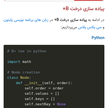
پیاده سازی درخت B+
در ادامه به
پیاده سازی درخت B+
در
زبان های برنامه نویسی
پایتون
و
سی پلاس پلاس
می‌پردازیم:
Python
# B+ tee in python
import
 math

# Node creation
class
Node
:
def
__init__
(
self
,
 order
)
:
        self
.
order 
=
 order

        self
.
values 
=
[
]
        self
.
keys 
=
[
]
        self
.
nextKey 
=
None