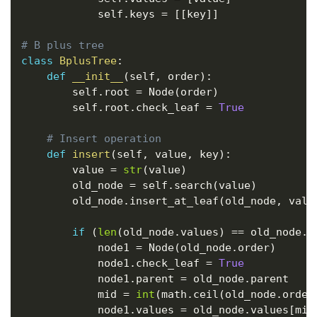
            self
.
keys 
=
[
[
key
]
]
# B plus tree
class
BplusTree
:
def
__init__
(
self
,
 order
)
:
        self
.
root 
=
 Node
(
order
)
        self
.
root
.
check_leaf 
=
True
# Insert operation
def
insert
(
self
,
 value
,
 key
)
:
        value 
=
str
(
value
)
        old_node 
=
 self
.
search
(
value
)
        old_node
.
insert_at_leaf
(
old_node
,
 valu
if
(
len
(
old_node
.
values
)
==
 old_node
.
o
            node1 
=
 Node
(
old_node
.
order
)
            node1
.
check_leaf 
=
True
            node1
.
parent 
=
 old_node
.
parent

            mid 
=
int
(
math
.
ceil
(
old_node
.
order
            node1
.
values 
=
 old_node
.
values
[
mid