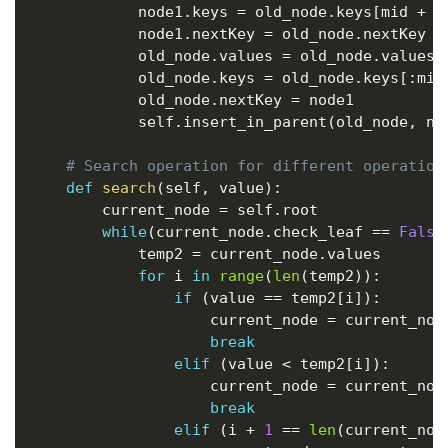
            node1
.
keys 
=
 old_node
.
keys
[
mid 
+
1
            node1
.
nextKey 
=
 old_node
.
nextKey

            old_node
.
values 
=
 old_node
.
values
[
            old_node
.
keys 
=
 old_node
.
keys
[
:
mid
            old_node
.
nextKey 
=
 node1

            self
.
insert_in_parent
(
old_node
,
 no
# Search operation for different operation
def
search
(
self
,
 value
)
:
        current_node 
=
 self
.
root

while
(
current_node
.
check_leaf 
==
False
            temp2 
=
 current_node
.
values

for
 i 
in
range
(
len
(
temp2
)
)
:
if
(
value 
==
 temp2
[
i
]
)
:
                    current_node 
=
 current_nod
break
elif
(
value 
<
 temp2
[
i
]
)
:
                    current_node 
=
 current_nod
break
elif
(
i 
+
1
==
len
(
current_nod