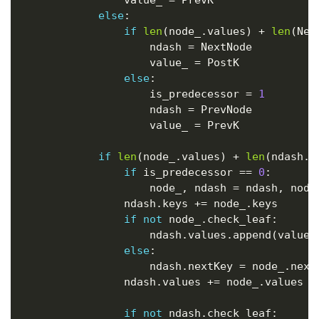
else
:
if
len
(
node_
.
values
)
+
len
(
Nex
                    ndash 
=
 NextNode

                    value_ 
=
 PostK

else
:
                    is_predecessor 
=
1
                    ndash 
=
 PrevNode

                    value_ 
=
 PrevK

if
len
(
node_
.
values
)
+
len
(
ndash
.
v
if
 is_predecessor 
==
0
:
                    node_
,
 ndash 
=
 ndash
,
 node_
                ndash
.
keys 
+=
 node_
.
keys

if
not
 node_
.
check_leaf
:
                    ndash
.
values
.
append
(
value_
else
:
                    ndash
.
nextKey 
=
 node_
.
nextK
                ndash
.
values 
+=
 node_
.
values

if
not
 ndash
.
check_leaf
: