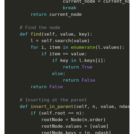
                    current_node 
=
 current_nod
break
return
 current_node

# Find the node
def
find
(
self
,
 value
,
 key
)
:
        l 
=
 self
.
search
(
value
)
for
 i
,
 item 
in
enumerate
(
l
.
values
)
:
if
 item 
==
 value
:
if
 key 
in
 l
.
keys
[
i
]
:
return
True
else
:
return
False
return
False
# Inserting at the parent
def
insert_in_parent
(
self
,
 n
,
 value
,
 ndash
if
(
self
.
root 
==
 n
)
:
            rootNode 
=
 Node
(
n
.
order
)
            rootNode
.
values 
=
[
value
]
            rootNode
.
keys 
=
[
n
,
 ndash
]