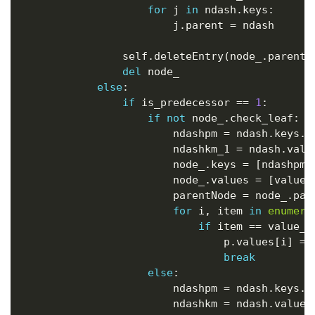
for
 j 
in
 ndash
.
keys
:
                        j
.
parent 
=
 ndash

                self
.
deleteEntry
(
node_
.
parent
,
del
 node_

else
:
if
 is_predecessor 
==
1
:
if
not
 node_
.
check_leaf
:
                        ndashpm 
=
 ndash
.
keys
.
p
                        ndashkm_1 
=
 ndash
.
valu
                        node_
.
keys 
=
[
ndashpm
]
                        node_
.
values 
=
[
value_
                        parentNode 
=
 node_
.
pare
for
 i
,
 item 
in
enumera
if
 item 
==
 value_
:
                                p
.
values
[
i
]
=
 
break
else
:
                        ndashpm 
=
 ndash
.
keys
.
p
                        ndashkm 
=
 ndash
.
values