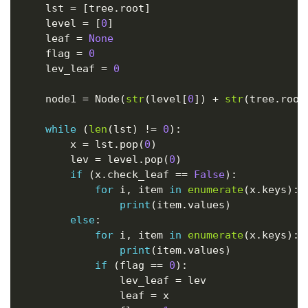
    lst 
=
[
tree
.
root
]
    level 
=
[
0
]
    leaf 
=
None
    flag 
=
0
    lev_leaf 
=
0
    node1 
=
 Node
(
str
(
level
[
0
]
)
+
str
(
tree
.
root
while
(
len
(
lst
)
!=
0
)
:
        x 
=
 lst
.
pop
(
0
)
        lev 
=
 level
.
pop
(
0
)
if
(
x
.
check_leaf 
==
False
)
:
for
 i
,
 item 
in
enumerate
(
x
.
keys
)
:
print
(
item
.
values
)
else
:
for
 i
,
 item 
in
enumerate
(
x
.
keys
)
:
print
(
item
.
values
)
if
(
flag 
==
0
)
:
                lev_leaf 
=
 lev

                leaf 
=
 x
