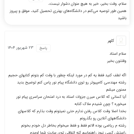
سلام، وقت بخیر، خیر به هیچ عنوان دشوار نیست،
همین طور توصیه می‌کنم در دانشگاه‌های بهتری تحصیل کنید، موفق و پیروز
باشید
کلهر
23 شهریور 1404
پاسخ
سلام استاد
وقتتون بخیر
اگه لطف کنید فقط یه کم در مورد اینکه چطور با وقت کم بتونم کتابهای حجیم
رشته مهندسی کامپیوتر رو توی دانشگاه پیام نور پاس کنم توضیح بدید
ممنون میشم
آیا کسانی که کلاس میرن جزوات استاد به درد امتحان سراسری پیام نور
میخوره ؟ چون شنیدم ملاک کتابه
بخدا اصلا وقت کلاس رفتن ندارم حتی نمیتونم وقت بذارم که کلاسهای
دانشگاههای آنلاین رو بگذرونم
رشته م ریاضی بوده الانم فقط و فقط میخوام بخاطر دل خودم بخونم
راستش کسی نبود راهنماییم کنه اتفاقی توی سایت شما اومدم