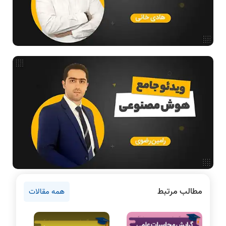
طراحی الگوریتم
هوش مصنوعی
فیلم حل سوال و تست
بررسی تخصصی قطعات کامپیوتر
آموزش تخصصی دروس رشته کامپیوتر و IT
فناوری
آمادگی برای کنکور
دانشگاه ها
اخبار آزمون ها
نرم افزار
سخت افزار
روانشناسی کنکور
مطالب مرتبط
همه مقالات
دروس مهندسی کامپیوتر
برنامه نویسی
پایتون