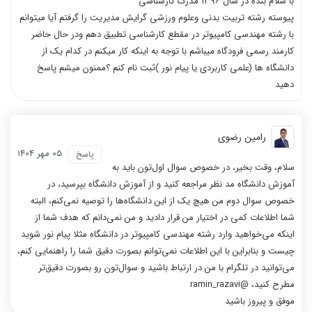
با سلام بنده در سال ۱۳۹۶ مدرک کارشناسی
پیوسته رشته تربیت بدنی وعلوم ورزشی گرایش مدیریت را گرفتم آیا میتوانم
با رشته مهندسی کامپیوتر در مقطع کارشناسی تطبیق دهم ودر حال حاضر
کارمند رسمی فرودگاه میباشم با توجه به اینکه کار میکنم در کدام یک از
دانشگاه ها (علمی کاربردی یا پیام نور )ثبت نام کنم ؟ممنون میشم پاسخ
دهید
رامین رضوی
05 مهر 1404
پاسخ
سلام، وقت بخیر، در خصوص سوال اول‌تون باید به
آموزش دانشگاه مد نظر مراجعه کنید و از آموزش دانشگاه بپرسید، در
خصوص سوال دوم من هیچ یک از این دانشگاه‌ها را توصیه نمی‌کنم، البته
شما اطلاعات کمی در اختیار من قرار دادید و من نمی‌دانم که هدف شما از
اینکه می‌خواهید وارد رشته مهندسی کامپیوتر در دانشگاه مثلا پیام نور شوید
چیست و بنابراین با این اطلاعات نمی‌توانم بصورت دقیق شما را راهنمایی کنم،
می‌توانید در تلگرام با من در ارتباط باشید و سوال‌تون رو بصورت دقیق‌تر
مطرح کنید، @ramin_razavi
موفق و پیروز باشید