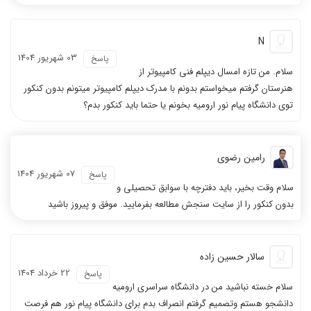
N
03 شهریور 1404
پاسخ
سلام. من تازه امسال دیپلم فنی کامپیوتر از
هنرستان گرفتم میخواستم بدونم با مدرک دیپلم کامپیوتر میتونم بدون کنکور
توی دانشگاه پیام نور ارومیه بخونم یا حتما باید کنکور بدم؟
رامین رضوی
07 شهریور 1404
پاسخ
سلام وقت بخیر، باید دفترچه با سوابق تحصیلی و
بدون کنکور را از سایت سنجش مطالعه بفرمایید. موفق و پیروز باشید
سالار حسین زاده
22 خرداد 1404
پاسخ
سلام خسته نباشید من در دانشگاه سراسری ارومیه
دانشجو هستم وتصمیم گرفتم انصراف بدم برای دانشگاه پیام نور هم فرصت