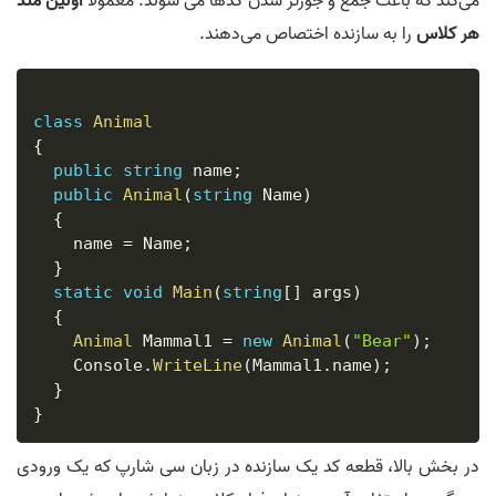
می‌کند که باعث جمع و جورتر شدن کدها می شوند. معمولاً
اولین متد
هر کلاس
را به سازنده اختصاص می‌دهند.
class
Animal
{
public
string
 name
;
public
Animal
(
string
 Name
)
{
    name 
=
 Name
;
}
static
void
Main
(
string
[
]
 args
)
{
Animal
 Mammal1 
=
new
Animal
(
"Bear"
)
;
    Console
.
WriteLine
(
Mammal1
.
name
)
;
}
}
در بخش بالا، قطعه کد یک سازنده در زبان سی شارپ که یک ورودی