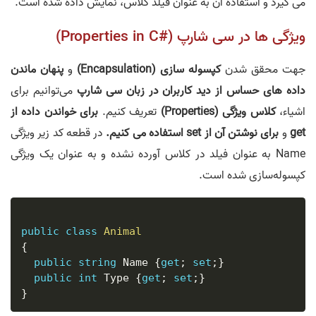
می گیرد و استفاده آن به عنوان فیلد کلاس، نمایش داده شده است.
ویژگی ها در سی شارپ (#Properties in C)
جهت محقق شدن
کپسوله سازی (Encapsulation)
و
پنهان ماندن
داده های حساس از دید کاربران در زبان سی شارپ
می‌توانیم برای
اشیاء،
کلاس ویژگی (Properties)
تعریف کنیم.
برای خواندن داده از
get
و
برای نوشتن آن از set استفاده می کنیم.
در قطعه کد زیر ویژگی
Name به عنوان فیلد در کلاس آورده نشده و به عنوان یک ویژگی
کپسوله‌سازی شده است.
public
class
Animal
{
public
string
 Name 
{
get
;
set
;
}
public
int
 Type 
{
get
;
set
;
}
}