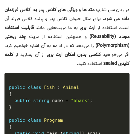
در زبان سی شارپ
متد ها و ویژگی های کلاس پدر به کلاس فرزندان
داده می شود.
برای مثال حیوان کلاس پدر و پرنده کلاس فرزند آن
است. استفاده از
ارث بری
به ما مزیت‌هایی مانند
قابلیت استفاده
مجدد (Reusability)
و همچنین استفاده از مزیت
چند ریختی
(Polymorphism)
را می‌دهد که در ادامه به آن اشاره خواهیم کرد.
اگر می‌خواهید
کلاسی بدون امکان ارث بری
از آن بسازید از
کلمه
کلیدی sealed
استفاده کنید.
public
class
Fish
:
Animal
{
public
string
 name 
=
"Shark"
;
}
public
class
Program
{
static
void
 Main 
(
string
[
]
 args
)