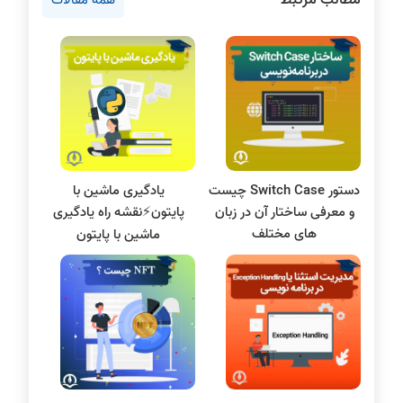
دروس مهندسی کامپیوتر
پایتون
سی شارپ
علم داده
مقاله نویسی
بلاکچین
دستور Switch Case چیست
یادگیری ماشین با
پایگاه داده
و معرفی ساختار آن در زبان
پایتون⚡️نقشه راه یادگیری
الکترونیک دیجیتال
های مختلف
ماشین با پایتون
سیستم عامل
نظریه زبانها
سیگنال و سیستمها