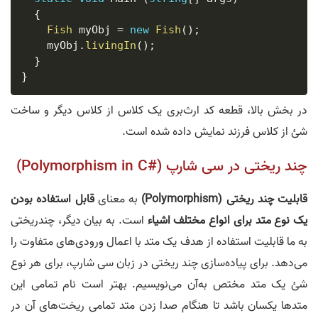
{
Fish
 myObj 
=
new
Fish
(
)
;
    myObj
.
livingIn
(
)
;
}
}
در بخش بالا، قطعه کد ارث‌بری یک کلاس از کلاس دیگر و ساخت
شئ از کلاس فرزند نمایش داده شده است.
چند ریختی در سی شارپ (#Polymorphism in C)
قابلیت چند ریختی (Polymorphism)
به معنای
قابل استفاده بودن
یک نوع متد برای انواع مختلف اشیاء
است. به بیان دیگر، چندریختی
به ما قابلیت استفاده از هدف یک متد با اعمال ورودی‌های متفاوت را
می‌دهد. برای پیاده‌سازی چند ریختی در زبان سی شارپ، برای هر نوع
شئ یک متد مختص به‌آن می‌نویسیم. بهتر است نام تمامی این
متدها یکسان باشد تا هنگام صدا زدن متد تمامی ریخت‌های آن در