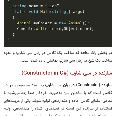
{
string
 name 
=
 “Lion”

static
void
Main
(
string
[
]
 args
)
{
Animal
 myObject 
=
new
Animal
(
)
;
    Console
.
WriteLine
(
myObject
.
name
)
;
}
}
در بخش بالا، قطعه کد ساخت یک کلاس در زبان سی شارپ و نحوه
ساخت یک شئ در زبان سی شارپ نمایش داده شده است.
سازنده در سی شارپ (#Constructor in C)
سازنده (Constructor) در زبان سی شارپ
یک متد مخصوص در هر
کلاس است که با ساختن شئ به‌صورت خودکار صدا زده می‌شود تا
تمامی اعضای کلاس آماده و مقداردهی اولیه شوند. یکی از مزیت‌های
استفاده از سازنده این است که فیلدهای اشیاء را مقداردهی اولیه