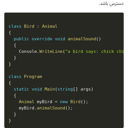
دسترس باشد.
class
Bird
:
Animal
{
public
override
void
animalSound
(
)
{
    Console
.
WriteLine
(
"a bird says: chick chic
}
}
class
Program
{
static
void
Main
(
string
[
]
 args
)
{
Animal
 myBird 
=
new
Bird
(
)
;
    myBird
.
animalSound
(
)
;
}
}