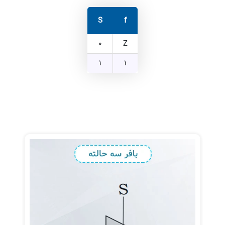
S
f
0
Z
1
1