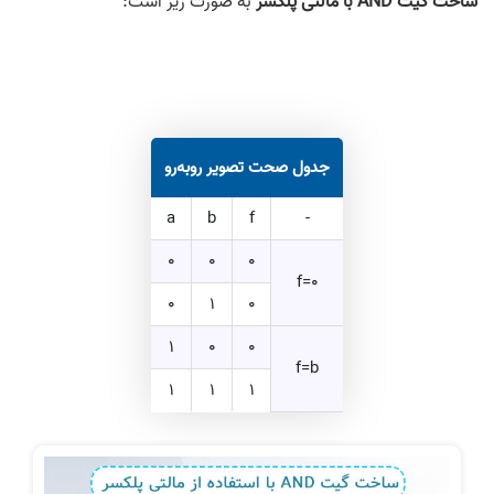
ساخت گیت AND با مالتی پلکسر
به صورت زیر است:
جدول صحت تصویر روبه‌رو
a
b
f
-
0
0
0
f=0
0
1
0
1
0
0
f=b
1
1
1