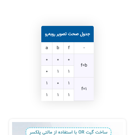
جدول صحت تصویر روبه‌رو
a
b
f
-
0
0
0
f=b
0
1
1
1
0
1
f=1
1
1
1