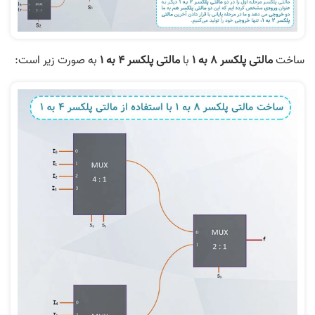
ساخت
مالتی پلکسر ۸ به ۱
با
مالتی پلکسر
۴
به
۱
به صورت زیر است: