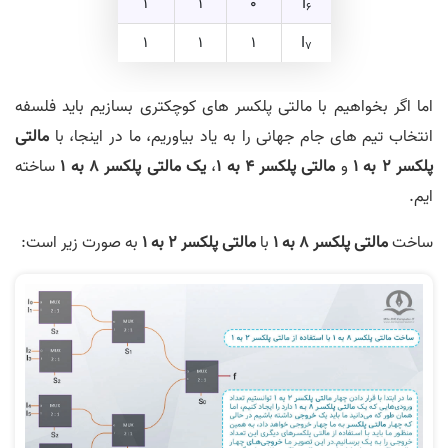
1
1
0
I
6
1
1
1
I
7
اما اگر بخواهیم با مالتی پلکسر های کوچکتری بسازیم باید فلسفه
انتخاب تیم های جام جهانی را به یاد بیاوریم، ما در اینجا، با
مالتی
پلکسر
2
به
1
و
مالتی پلکسر
4
به
1
،
یک مالتی پلکسر
8
به
1
ساخته
ایم.
ساخت
مالتی پلکسر ۸ به ۱
با
مالتی پلکسر
2
به
1
به صورت زیر است: