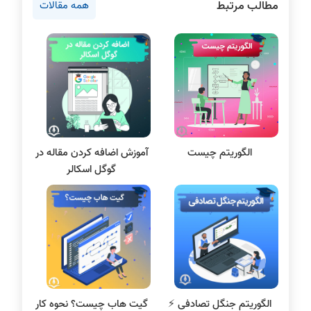
مطالب مرتبط
همه مقالات
روانشناسی کنکور
دروس مهندسی کامپیوتر
پایتون
سی شارپ
علم داده
مقاله نویسی
بلاکچین
الگوریتم چیست
آموزش اضافه کردن مقاله در
پایگاه داده
گوگل اسکالر
الکترونیک دیجیتال
سیستم عامل
نظریه زبانها
سیگنال و سیستمها
الگوریتم جنگل تصادفی ⚡️
گیت هاب چیست؟ نحوه کار