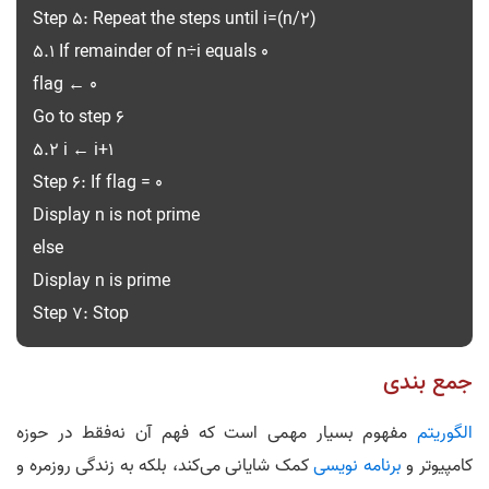
Step 5: Repeat the steps until i=(n/2)
5.1 If remainder of n÷i equals 0
flag ← 0
Go to step 6
5.2 i ← i+1
Step 6: If flag = 0
Display n is not prime
else
Display n is prime
Step 7: Stop
جمع بندی
الگوریتم
مفهوم بسیار مهمی است که فهم آن نه‌فقط در حوزه
کامپیوتر و
برنامه نویسی
کمک شایانی می‌کند، بلکه به زندگی روزمره و