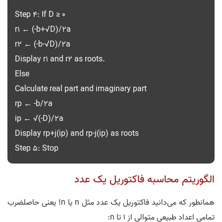
Step 4: If D ≥ 0
r1 ← (-b+√D)/2a
r2 ← (-b-√D)/2a
Display r1 and r2 as roots.
Else
Calculate real part and imaginary part
rp ← -b/2a
ip ← √(-D)/2a
Display rp+j(ip) and rp-j(ip) as roots
Step 5: Stop
الگوریتم محاسبه فاکتوریل یک عدد
همانطور که می‌دانید فاکتوریل یک عدد مثل n یا n! یعنی حاصلضرب
تمامی اعداد طبیعی متوالی از 1 تا n: