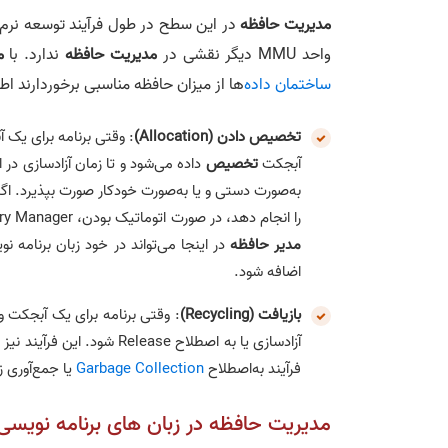
مدیریت حافظه
در این سطح در طول فرآیند توسعه نرم‌اف
واحد MMU دیگر نقشی در
مدیریت حافظه
ندارد. با
م
ساختمان داده
‌ها از میزان حافظه مناسبی برخوردارند 
تخصیص دادن (Allocation)
: وقتی برنامه برای یک 
آبجکت
تخصیص
داده می‌شود و تا زمان آزادسازی در 
به‌صورت دستی و یا به‌صورت خودکار صورت بپذیرد. ا
را انجام دهد، در صورت اتوماتیک بودن، Memory Manager این فرآیند را به‌صورت خودکار انجام می‌دهد. بخش
مدیر حافظه
در اینجا می‌تواند در خود زبان برنامه ن
اضافه شود.
بازیافت (Recycling)
: وقتی برنامه برای یک آبجکت و
آزادسازی یا به اصطلاح ease
فرآیند به‌اصطلاح
Garbage Collection
یا جمع‌آوری زب
مدیریت حافظه در زبان های برنامه نویسی