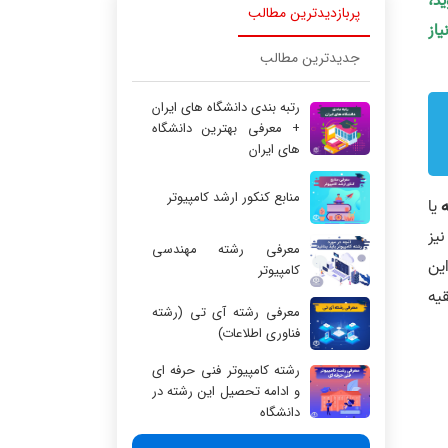
ید،
پربازدیدترین مطالب
یاز
جدیدترین مطالب
رتبه بندی دانشگاه های ایران
+ معرفی بهترین دانشگاه
های ایران
منابع کنکور ارشد کامپیوتر
یا
م یا Random Access Memory که به آن حافظه اصلی (Main Memory) نیز
معرفی رشته مهندسی
براین
کامپیوتر
قیه
معرفی رشته آی تی (رشته
فناوری اطلاعات)
رشته کامپیوتر فنی حرفه ای
و ادامه تحصیل این رشته در
دانشگاه