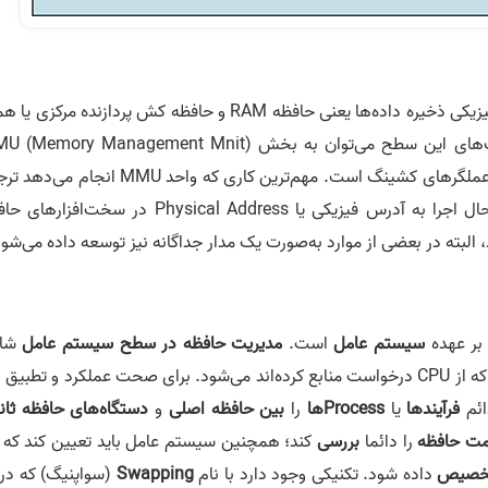
، مربوط به اجزای فیزیکی ذخیره داده‌ها یعنی حافظه RAM و حافظه کش پردازنده مرکزی 
CPU Memory Caches می‌شود. از مهم‌ترین قسمت‌های این سطح می‌توان به بخش emory Management Mnit
حافظه پردازشگرها و عملگرهای کشینگ است. مهم‌ترین کاری که واحد MMU انجام 
آدرس منطقی یا Logical Address پردازنده‌های در حال اجرا به آدرس فیزیکی یا Physical Address در سخت‌ا
، البته در بعضی از موارد به‌صورت یک مدار جداگانه نیز توسعه داده می‌شون
ر عهده
سیستم عامل
است.
مدیریت حافظه در سطح سیستم عامل
شام
تخصیص میزان خاصی از بلاک حافظه به پردازنده‌هایی که از CPU درخواست منابع کرده‌اند می‌شود. برای صحت عملکرد و تطبی
ائم
فرآیندها
یا
Processها
را
بین حافظه اصلی
و
دستگاه‌های حافظه ثانو
ت حافظه
را دائما
بررسی
کند؛ همچنین سیستم عامل باید تعیین کند که 
خصیص
داده شود. تکنیکی وجود دارد با نام
Swapping
(سواپنیگ) که در 