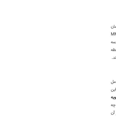
یا همان
MMU (M)
می‌دهد ترجمه
فزارهای حافظه
د.
ل
ق این
یه
چه
آن