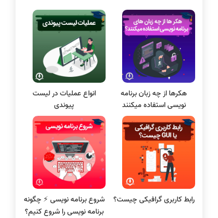
دروس مهندسی کامپیوتر
پایتون
سی شارپ
علم داده
مقاله نویسی
بلاکچین
هکرها از چه زبان برنامه
انواع عملیات در لیست
پایگاه داده
نویسی استفاده میکنند
پیوندی
الکترونیک دیجیتال
سیستم عامل
نظریه زبانها
سیگنال و سیستمها
رابط کاربری گرافیکی چیست؟
شروع برنامه نویسی ⚡️ چگونه
برنامه نویسی را شروع کنیم؟