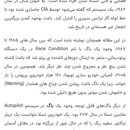
فضایی و حتی کشته شدن افراد شده است. به عنوان مثال در سال
1982، یک سیستم که گفته می‌شود توسط CIA جاسازی شده بود تا
خط لوله گاز ترانس سیبری را کنترل کند، باعث بوجود آمدن بزرگترین
انفجار غیر هسته‌ای در تاریخ شد.
در این مقاله همچنان نوشته شده است که بین سال های 1985 تا
1987، وجود یک باگ با نام Race Condition در یک دستگاه
پرتودرمانی، منجر به ارسال دوزهای کشنده ی پرتو شد که باعث کشته
شدن پنج نفر و مجروج شدن چند نفر دیگر شد. همچنین در سال
2005، کمپانی خودرو سازی تویوتا، 160 هزار خودروی پریوس را باز
خواند، زیرا یک باگ باعث روشن شدن چراغ های هشدار (Warning)
و خاموش شدن موتور بدون هیچ دلیلی شده بود.
از دیگر باگ‌های قابل توجه، وجود یک
باگ
در سیستم Autopilot
ماشین تسلا در سال 2016 بود. یک خودروی تسلا نتوانست یک تریلر
تراکتور سفید رنگ را که در حال عبور از بزرگراه بود در مقابل آسمان