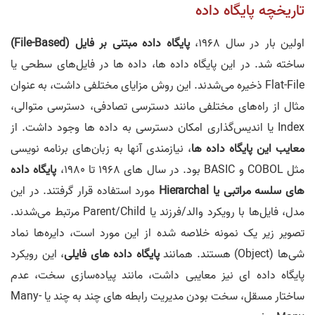
تاریخچه پایگاه داده
اولین بار در سال 1968،
پایگاه داده مبتنی بر فایل (File-Based)
ساخته شد. در این پایگاه داده ها، داده ها در فایل‌های سطحی یا
Flat-File ذخیره می‌شدند. این روش مزایای مختلفی داشت، به عنوان
مثال از راه‌های مختلفی مانند دسترسی تصادفی، دسترسی متوالی،
Index یا اندیس‌گذاری امکان دسترسی به داده ها وجود داشت. از
معایب این پایگاه داده ها
، نیازمندی آنها به زبان‌های برنامه نویسی
مثل COBOL و BASIC بود. در سال های 1968 تا 1980،
پایگاه داده
های سلسه مراتبی یا Hierarchal
مورد استفاده قرار گرفتند. در این
مدل، فایل‌ها با رویکرد والد/فرزند یا Parent/Child مرتبط می‌شدند.
تصویر زیر یک نمونه خلاصه شده از این مورد است، دایره‌ها نماد
شی‌ها (Object) هستند. همانند
پایگاه داده های فایلی
، این رویکرد
پایگاه داده ای نیز معایبی داشت، مانند پیاده‌سازی سخت، عدم
ساختار مسقل، سخت بودن مدیریت رابطه های چند به چند یا Many-