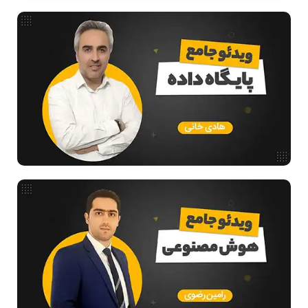
شبکه های کامپیوتری
مشاغل رشته کامپیوتر
معماری کامپیوتر
ریاضیات گسسته
مدار منطقی
ساختمان داده
طراحی الگوریتم
هوش مصنوعی
فیلم حل سوال و تست
بررسی تخصصی قطعات کامپیوتر
آموزش تخصصی دروس رشته کامپیوتر و IT
فناوری
مقالات عمومی رشته کامپیوتر
ادامه تحصیل در رشته کامپیوتر
آمادگی برای کنکور