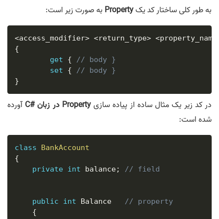
به طور کلی ساختار کد یک
Property
به صورت زیر است:
<
access_modifier
>
<
return_type
>
<
property_name
{
get
{
// body }
set
{
// body }
}
در کد زیر یک مثال ساده از پیاده سازی
Property در زبان #C
آورده
شده است:
class
BankAccount
{
private
int
 balance
;
// field
public
int
 Balance   
// property
{