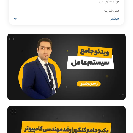
برنامه نویسی
سی شارپ
بیشتر
IT
شبکه های کامپیوتری
مشاغل رشته کامپیوتر
معماری کامپیوتر
ریاضیات گسسته
مدار منطقی
ساختمان داده
طراحی الگوریتم
هوش مصنوعی
فیلم حل سوال و تست
بررسی تخصصی قطعات کامپیوتر
آموزش تخصصی دروس رشته کامپیوتر و IT
فناوری