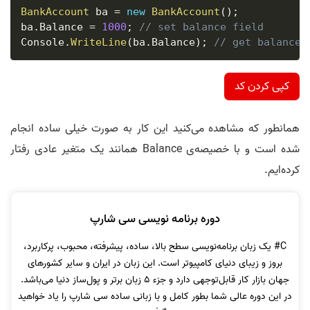
BankAccount
 ba 
=
new
BankAccount
(
)
;
ba
.
Balance 
=
1000
;
// set balance field 
Console
.
WriteLine
(
ba
.
Balance
)
;
// get balance 
کپی کردن کد
همانطور که مشاهده می‌کنید این کار به صورت خیلی ساده انجام
شده است و با خصیصه‌ی Balance همانند یک متغیر عادی رفتار
کرده‌ایم.
دوره برنامه نویسی سی شارپ
C# یک زبان برنامه‌نویسی سطح بالا، ساده، پیشرفته، محبوب، پرکاربرد،
بروز و زیبای دنیای کامپیوتر است. این زبان در ایران و سایر کشورهای
جهان بازار کار قابل‌توجهی دارد و جزء 5 زبان برتر و پول‌ساز دنیا می‌باشد.
در این دوره عالی شما بطور کامل و با زبانی ساده سی شارپ را یاد خواهید