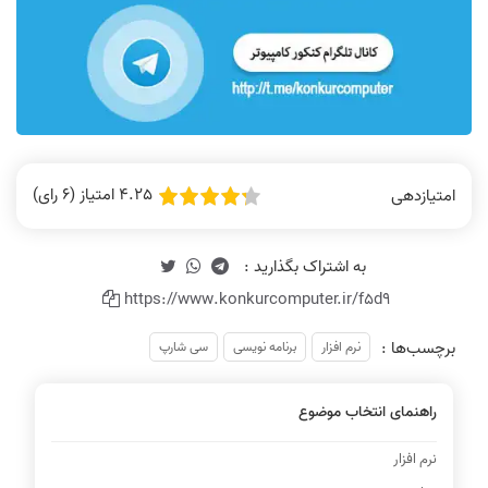
4.25 امتیاز (6 رای)
امتیازدهی
https://www.konkurcomputer.ir/f5d9
برچسب‌ها :
نرم افزار
برنامه نویسی
سی شارپ
راهنمای انتخاب موضوع
نرم افزار