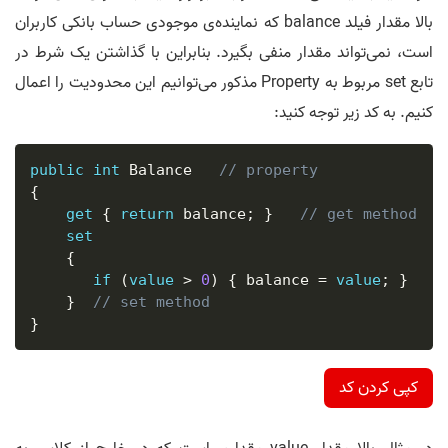
بالا مقدار فیلد balance که نماینده‌ی موجودی حساب بانکی کاربران
است، نمی‌تواند مقدار منفی بگیرد. بنابراین با گذاشتن یک شرط در
تابع set مربوط به Property مذکور می‌توانیم این محدودیت را اعمال
کنیم. به کد زیر توجه کنید:
public
int
 Balance   
// property
{
get
{
return
 balance
;
}
// get method
set
{
if
(
value
>
0
)
{
 balance 
=
value
;
}
}
// set method
}
کپی کردن کد