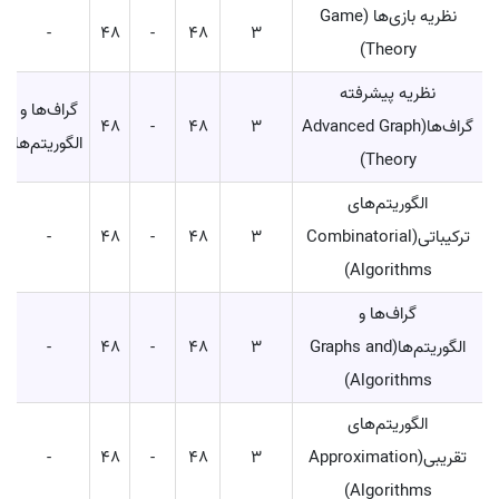
نظریه بازی‌ها (Game
-
48
-
48
3
Theory)
نظریه پیشرفته
گراف‌ها و
گراف‌ها(Advanced Graph
3
48
-
48
الگوریتم‌ها
Theory)
الگوریتم‌های
ترکیباتی(Combinatorial
3
48
-
48
-
Algorithms)
گراف‌ها و
الگوریتم‌ها(Graphs and
3
48
-
48
-
Algorithms)
الگوریتم‌های
تقریبی(Approximation
3
48
-
48
-
Algorithms)