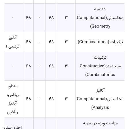
هندسه
محاسباتی(Computational
3
48
-
48
-
Geometry)
آنالیز
ترکیبات (Combinatorics)
3
48
-
48
ترکیبی 1
ترکیبات
ساختمند(Constructive
3
48
-
48
-
Combinatorics)
منطق
آنالیز
ریاضی،
محاسباتی(Computational
3
48
-
48
آنالیز
Analysis)
ریاضی
مباحث ویژه در نظریه
اجازه استاد