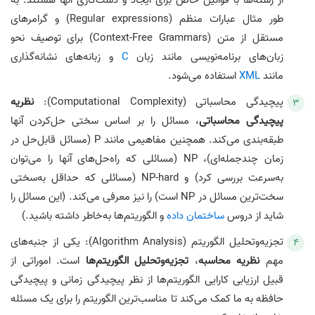
از رشته‌ها با قوانین خاص برای ایجاد و دست‌کاری آنها هستند. به
طور مثال عبارات منظم (Regular expressions) و گرامرهای
مستقل از متن (Context-Free Grammars) برای توصیف نحو
زبان‌های برنامه‌نویسی مانند زبان
C
و زبانه‌های نشانه‌گذاری
مانند
XML
استفاده می‌شود.
پیچیدگی محاسباتی (Computational Complexity):
نظریه
پیچیدگی محاسباتی
، مسائل را بر اساس سختی حل‌کردن آنها
طبقه‌بندی می‌کند. همچنین مفاهیمی مانند P (مسائل قابل‌حل در
زمان چندجمله‌ای)، NP (مسائلی که راه‌حل‌های آنها را می‌توان
به‌سرعت بررسی کرد) و NP-hard (مسائلی که حداقل به‌سختی
سخت‌ترین مسائل در NP است) را نیز معرفی می‌کند. (این مسائل را
شاید از دروس
ساختمان داده
و الگوریتم‌ها به‌خاطر داشته باشید.)
تجزیه‌وتحلیل الگوریتم (Algorithm Analysis): یکی از جنبه‌های
مهم
نظریه محاسبه
،
تجزیه‌وتحلیل الگوریتم‌ها
است. اموراتی از
قبیل ارزیابی کارایی الگوریتم‌ها از نظر پیچیدگی زمانی و پیچیدگی
حافظه به ما کمک می‌کند تا مناسب‌ترین الگوریتم را برای یک مسئله