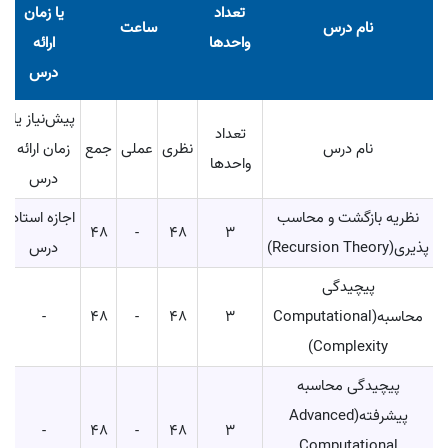
تعداد
یا زمان
نام درس
ساعت
واحدها
ارائه
درس
پیش‌نیاز یا
تعداد
نام درس
نظری
عملی
جمع
زمان ارائه
واحدها
درس
نظریه بازگشت و محاسب
اجازه استاد
48
-
48
3
پذیری(Recursion Theory)
درس
پیچیدگی
محاسبه(Computational
3
48
-
48
-
Complexity)
پیچیدگی محاسبه
پیشرفته(Advanced
-
48
-
48
3
Computational