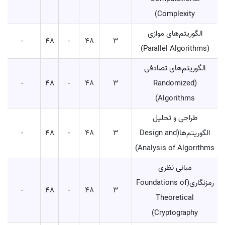
Complexity)
الگوریتم‌های موازی
-
48
-
48
3
(Parallel Algorithms)
الگوریتم‌های تصادفی
-
48
-
48
3
(Randomized
Algorithms)
طراحی و تحلیل
الگوریتم‌ها(Design and
3
48
-
48
-
Analysis of Algorithms)
مبانی نظری
رمزنگاری(Foundations of
-
48
-
48
3
Theoretical
Cryptography)