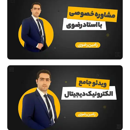
ریاضیات گسسته
مدار منطقی
ساختمان داده
طراحی الگوریتم
هوش مصنوعی
فیلم حل سوال و تست
بررسی تخصصی قطعات کامپیوتر
آموزش تخصصی دروس رشته کامپیوتر و IT
فناوری
آمادگی برای کنکور
دانشگاه ها
اخبار آزمون ها
نرم افزار
سخت افزار