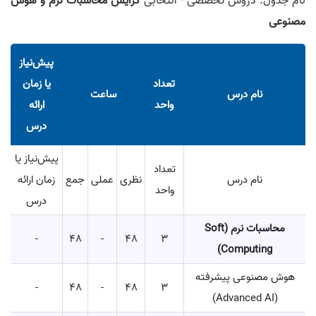
نام جدول: دروس تخصصی - انتخابی
گرایش محاسبات نرم و هوش
مصنوعی
پیش‌نیاز
تعداد
یا زمان
نام درس
ساعت
واحد
ارائه
درس
پیش‌نیاز یا
تعداد
نام درس
نظری
عملی
جمع
زمان ارائه
واحد
درس
محاسبات نرم (Soft
-
48
-
48
3
Computing)
هوش مصنوعی پیشرفته
-
48
-
48
3
(Advanced AI)