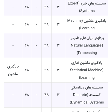
سیستم‌های خبره (Expert
-
48
-
48
3
Systems)
یادگیری ماشین (Machine
-
48
-
48
3
Learning)
پردازش زبان‌های طبیعی
-
48
-
48
3
(Natural Languages
Processing)
یادگیری ماشین آماری
یادگیری
48
-
48
3
(Statistical Machine
ماشین
Learning)
سیستم‌های دینامیکی
گسسته (Discrete
3
48
-
48
-
Dynamical Systems)