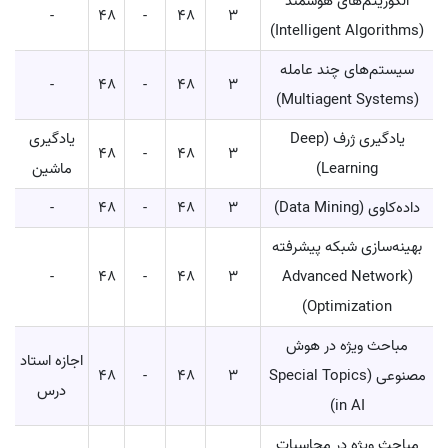
الگوریتم‌های هوشمند
-
48
-
48
3
(Intelligent Algorithms)
سیستم‌های چند عامله
-
48
-
48
3
(Multiagent Systems)
یادگیری ژرف (Deep
یادگیری
48
-
48
3
Learning)
ماشین
داده‌کاوی (Data Mining)
3
48
-
48
-
بهینه‌سازی شبکه پیشرفته
-
48
-
48
3
(Advanced Network
Optimization)
مباحث ویژه در هوش
اجازه استاد
مصنوعی (Special Topics
3
48
-
48
درس
in AI)
مباحث ویژه در محاسبات