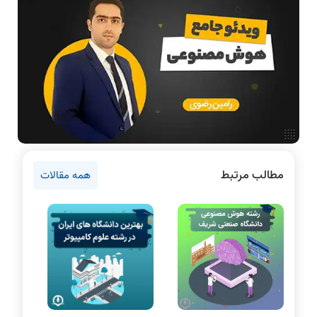
آموزش تخصصی دروس رشته کامپیوتر و IT
فناوری
آمادگی برای کنکور
دانشگاه ها
اخبار آزمون ها
سخت افزار
روانشناسی کنکور
مطالب مرتبط
همه مقالات
دروس مهندسی کامپیوتر
برنامه نویسی
پایتون
سی شارپ
علم داده
مقاله نویسی
بلاکچین