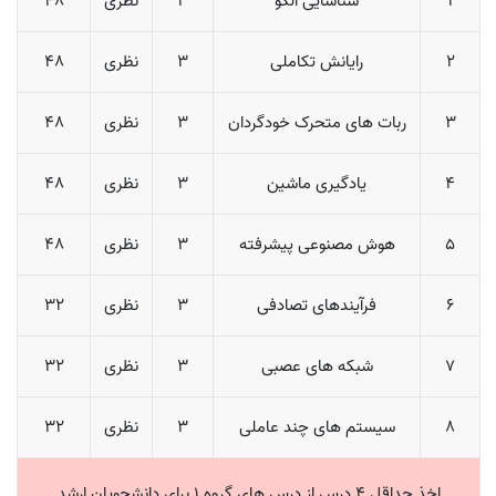
1
شناسایی الگو
3
نظری
48
2
رایانش تکاملی
3
نظری
48
3
ربات های متحرک خودگردان
3
نظری
48
4
یادگیری ماشین
3
نظری
48
5
هوش مصنوعی پیشرفته
3
نظری
48
6
فرآیندهای تصادفی
3
نظری
32
7
شبکه های عصبی
3
نظری
32
8
سیستم های چند عاملی
3
نظری
32
اخذ حداقل 4 درس از درس های گروه 1 برای دانشجویان ارشد