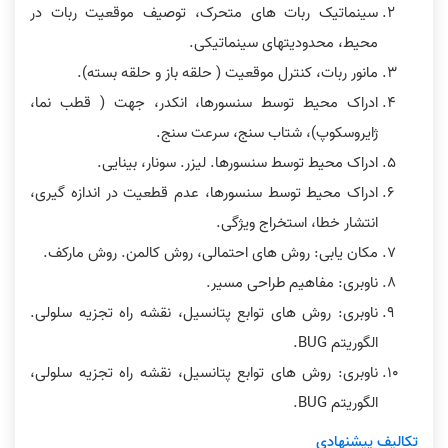
سینماتیک ربات های متحرک، توصیف موقعیت ربات در
محیط، محدودیتهای سینماتیکی.
مانور ربات، کنترل موقعیت ( حلقه باز و حلقه بسته).
ادراک محیط توسط سنسورها، انکدر، جهت ( قطب نما،
ژایروسکوپ)، شتاب سنج، سرعت سنج.
ادراک محیط توسط سنسورها. لیزر. سونار، بینایی.
ادراک محیط توسط سنسورها، عدم قطعیت در اندازه گیری،
انتشار خطا، استخراج ویژگی.
مکان یابی: روش های احتمالی، روش کالمن. روش مارکف.
ناوبری: مفاهیم طراحی مسیر.
ناوبری: روش های توابع پتانسیل، نقشه راه تجزیه سلولی.
الگوریتم BUG.
ناوبری: روش های توابع پتانسیل، نقشه راه تجزیه سلولی،
الگوریتم BUG.
تکالیف پیشنهادی