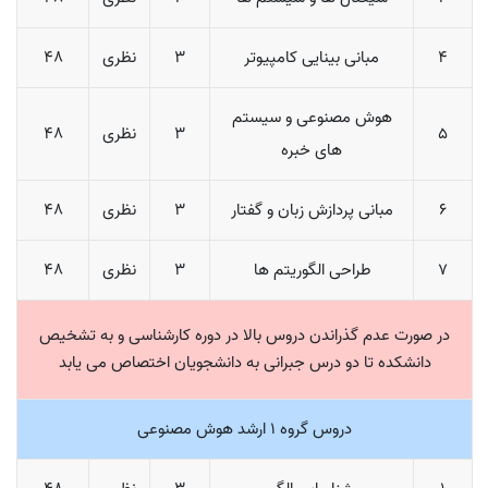
4
مبانی بینایی کامپیوتر
3
نظری
48
هوش مصنوعی و سیستم
5
3
نظری
48
های خبره
6
مبانی پردازش زبان و گفتار
3
نظری
48
7
طراحی الگوریتم ها
3
نظری
48
در صورت عدم گذراندن دروس بالا در دوره کارشناسی و به تشخیص
دانشکده تا دو درس جبرانی به دانشجویان اختصاص می یابد
دروس گروه 1 ارشد هوش مصنوعی