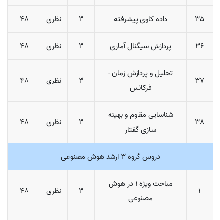
35
داده کاوی پیشرفته
3
نظری
48
36
پردازش سیگنال آماری
3
نظری
48
تحلیل و پردازش زمان -
37
3
نظری
48
فرکانس
شناسایی مقاوم و بهینه
38
3
نظری
48
سازی گفتار
دروس گروه 3 ارشد هوش مصنوعی
مباحث ویژه 1 در هوش
1
3
نظری
48
مصنوعی