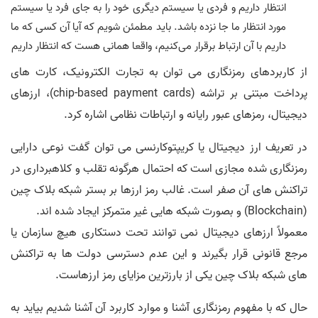
انتظار داریم و فردی یا سیستم دیگری خود را به جای فرد یا سیستم
مورد انتظار ما جا نزده باشد. باید مطمئن شویم که آیا آن کسی که ما
داریم با آن ارتباط برقرار می‌کنیم، واقعا همانی هست که انتظار داریم
از کاربردهای رمزنگاری می توان به تجارت الکترونیک، کارت های
پرداخت مبتنی بر تراشه (chip-based payment cards)، ارزهای
دیجیتال، رمزهای عبور رایانه و ارتباطات نظامی اشاره کرد.
در تعریف ارز دیجیتال یا کریپتوکارنسی می توان گفت نوعی دارایی
رمزنگاری شده مجازی است که احتمال هرگونه تقلب و کلاهبرداری در
تراکنش های آن صفر است. غالب رمز ارزها بر بستر شبکه بلاک چین
(Blockchain) و بصورت شبکه هایی غیر متمرکز ایجاد شده اند.
معمولاً ارزهای دیجیتال نمی توانند تحت دستکاری هیچ سازمان یا
مرجع قانونی قرار بگیرند و این عدم دسترسی دولت ها به تراکنش
های شبکه بلاک چین یکی از بارزترین مزایای رمز ارزهاست.
حال که با مفهوم رمزنگاری آشنا و موارد کاربرد آن آشنا شدیم بیاید به