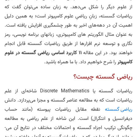
از علوم دیگر را شکل می‌دهد. به زبان ساده می‌توان گفت که
ریاضیات گسسته، زبانِ ریاضیِ علوم کامپیوتر است؛ به همین دلیل
اهمیت آن در دهه‌های اخیر به طور چشمگیری افزایش یافته است.
به عنوان مثال الگوریتم­ های کامپیوتری، زبان­های برنامه نویسی، رمز
نگاری و توسعه نرم افزارها از طریق ریاضیات گسسته قابل انجام
خواهند بود. در این مقاله
11 کاربرد اساسی ریاضی گسسته در علوم
کامپیوتر
را شرح خواهیم داد. با ما همراه باشید.
ریاضی گسسته چیست؟
ریاضیات گسسته یا Discrete Mathematics شاخه­‌ای از علم
ریاضیات است که به مطالعه عناصر گسسته و مجزا می­‌پردازد. دانش
ریاضی گسسته
نقطه مقابل ریاضیات پیوسته (مانند حساب
دیفرانسیل و انتگرال) است. اين شاخه از علم رياضی به مطالعه
چگونگی ترکیب اجزاء گسسته و احتمالات مختلف در نتایج آن می‌­