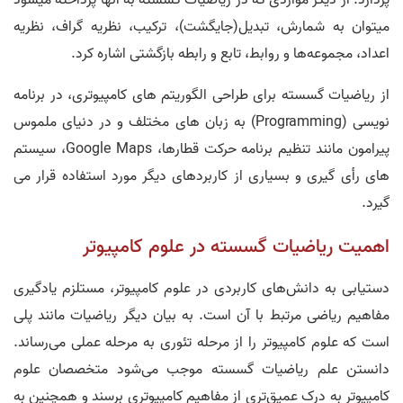
پردازد. از دیگر مواردی که در ریاضیات گسسته به آنها پرداخته می­شود
می­توان به شمارش، تبدیل(جایگشت)، ترکیب، نظریه گراف، نظریه
اعداد، مجموعه‌ها و روابط، تابع و رابطه بازگشتی اشاره کرد.
از ریاضیات گسسته برای طراحی الگوریتم های کامپیوتری، در برنامه
نویسی (Programming) به زبان های مختلف و در دنیای ملموس
پیرامون مانند تنظیم برنامه حرکت قطارها، Google Maps، سیستم
های رأی گیری و بسیاری از کاربردهای دیگر مورد استفاده قرار می
گیرد.
اهمیت ریاضیات گسسته در علوم کامپیوتر
دستیابی به دانش­‌های کاربردی در علوم کامپیوتر، مستلزم یادگیری
مفاهیم ریاضی مرتبط با آن است. به بیان دیگر ریاضیات مانند پلی
است که علوم کامپیوتر را از مرحله تئوری به مرحله عملی می­‌رساند.
دانستن علم ریاضیات گسسته موجب می‌­شود متخصصان علوم
کامپیوتر به درک عمیق‌­تری از مفاهیم کامپیوتری برسند و همچنین به