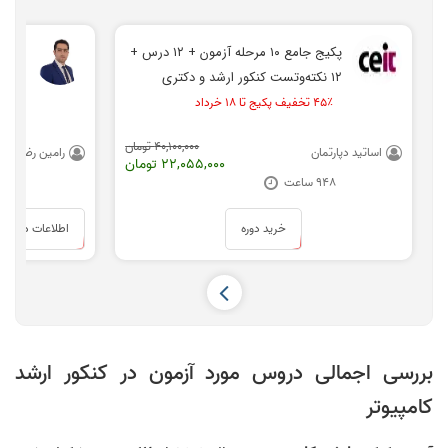
پکیج جامع ۱۰ مرحله آزمون + ۱۲ درس +
۱۲ نکته‌و‌تست کنکور ارشد و دکتری
تلفنی
مهندسی کامپیوتر
۴۵٪ تخفیف پکیج تا ۱۸ خرداد
40,100,000 تومان
اساتید دپارتمان
رامین رضوی
22,055,000 تومان
948 ساعت
15 دقیق
خرید دوره
اطلاعات دوره
بررسی اجمالی دروس مورد آزمون در کنکور ارشد
کامپیوتر