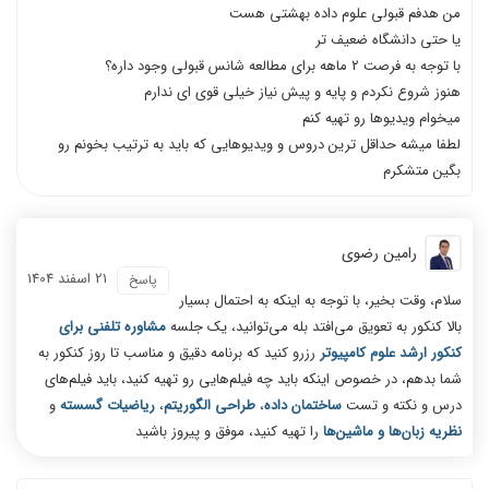
من هدفم قبولی علوم داده بهشتی هست
یا حتی دانشگاه ضعیف تر
با توجه به فرصت ۲ ماهه برای مطالعه شانس قبولی وجود داره؟
هنوز شروع نکردم و پایه و پیش نیاز خیلی قوی ای ندارم
میخوام ویدیوها رو تهیه کنم
لطفا میشه حداقل ترین دروس و ویدیوهایی که باید به ترتیب بخونم رو
بگین متشکرم
رامین رضوی
21 اسفند 1404
پاسخ
سلام، وقت بخیر، با توجه به اینکه به احتمال بسیار
بالا کنکور به تعویق می‌افتد بله می‌توانید، یک جلسه
مشاوره تلفنی برای
کنکور ارشد علوم کامپیوتر
رزرو کنید که برنامه دقیق و مناسب تا روز کنکور به
شما بدهم، در خصوص اینکه باید چه فیلم‌هایی رو تهیه کنید، باید فیلم‌های
درس و نکته و تست
ساختمان داده
،
طراحی الگوریتم
،
ریاضیات گسسته
و
نظریه زبان‌ها و ماشین‌ها
را تهیه کنید، موفق و پیروز باشید