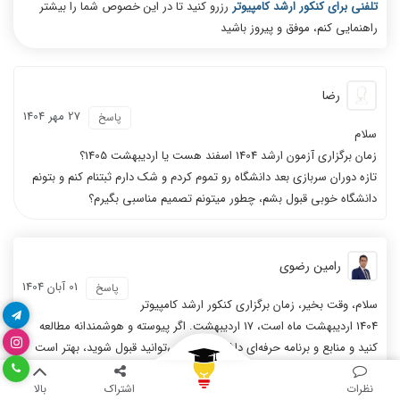
تلفنی برای کنکور ارشد کامپیوتر
رزرو کنید تا در این خصوص شما را بیشتر
راهنمایی کنم، موفق و پیروز باشید
رضا
27 مهر 1404
پاسخ
سلام
زمان برگزاری آزمون ارشد 1404 اسفند هست یا اردیبهشت 1405؟
تازه دوران سربازی بعد دانشگاه رو تموم کردم و شک دارم ثبتنام کنم و بتونم
دانشگاه خوبی قبول بشم، چطور میتونم تصمیم مناسبی بگیرم؟
رامین رضوی
01 آبان 1404
پاسخ
سلام، وقت بخیر، زمان برگزاری کنکور ارشد کامپیوتر
1404 اردیبهشت ماه است، 17 اردیبهشت. اگر پیوسته و هوشمندانه مطالعه
کنید و منابع و برنامه حرفه‌ای داشته باشید می‌توانید قبول شوید، بهتر است
یک جلسه
مشاوره تلفنی کنکور ارشد کامپیوتر
رزرو کنید، موفق و پیروز باشید
نظرات
اشتراک
بالا