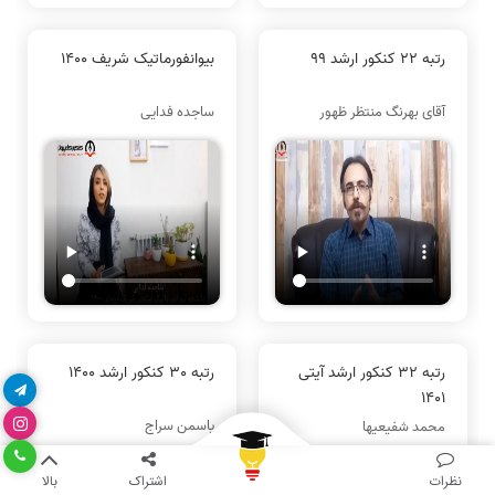
رتبه 22 کنکور ارشد 99
بیوانفورماتیک شریف 1400
آقای بهرنگ منتظر ظهور
ساجده فدایی
رتبه 32 کنکور ارشد آیتی
رتبه 30 کنکور ارشد 1400
1401
یاسمن سراج
محمد شفیعیها
نظرات
اشتراک
بالا