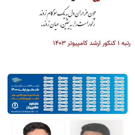
چون هزاران دل به یک سو گام زدند
راهِ راست را، به یقین، عَیان زدند.
رتبه 1 کنکور ارشد کامپیوتر 1403