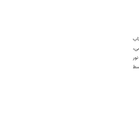
اب
ی،
ور
سط