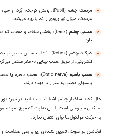
مردمک چشم
(Pupil): بخش کوچک، گِرد، و سی
مردمک، میزان نور ورودی را کم یا زیاد می‌کند.
عدسی چشم
(Lens): بخشی شفاف و محدب که به
دارد.
شبکیه چشم
(Retina): غشاء حساس به نور 
الکتریکی، از طریق عصب بینایی به مغز منتقل می‌گرد
عصب باصره
(Optic nerve): عصب باص
پالسهای عصبی به مغز را بر عهده دارند.
حال که با ساختار چشم آشنا شدید، بیایید در مورد
نور
ب
سیگنال سینوسی است با این تفاوت که موج صوت، موجی
به حرکت مولکول‌ها برای انتقال ندارد.
فرکانس در صوت، تعیین کننده‌ی زیر یا بمی صداست و د