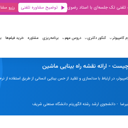
توضیح مشاوره تلفنی
 تلفنی تک جلسه‌ای با استاد رضوی
رزرو مشاو
م کامپیوتر
کنکور دکتری
دروس مهم
برنامه‌‌ریزی
مشاوره
خرید فیلم‌ها
ب
بینایی ماشین (computer vision)
چیست - ارائه نقشه راه بینایی ماشین
کامپیوتر، در ارتباط با مدلسازی و تقلید از حس بینایی انسانی از طریق استفاده از نرم‌
یرضا - دانشجوی ارشد رشته الگوریتم دانشگاه صنعتی شریف