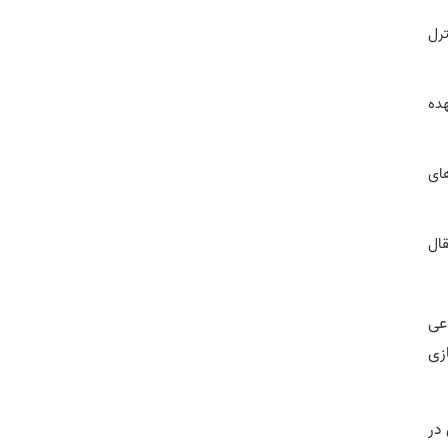
ترل
هده
های
قال
عی
زی
در