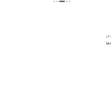
در
ها