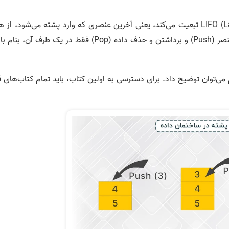
این نوع ساختمان داده از قانون LIFO (Last In – First Out) تبعیت می­‌کند، یعنی آخرین عنصری که وارد پشته می‌­شود، ا
زودتر حذف می‌گردد. در پشته عمل اضافه کردن یک عنصر (Push) و برداشتن و حذف داده (Pop) فقط در یک طرف آن،
می‌­توان توضیح داد. برای دسترسی به اولین کتاب، باید تمام کتاب­‌های ق