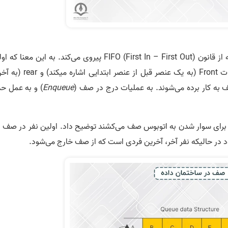
این ساختار تقریبا شبیه به پشته است با این تفاوت که از قانون FIFO (First In – First Out) پیروی می‌کند. به این معن
عنصر ورودی اولین عنصر خروجی نیز خواهد بود. کلمات Front (به یک عنصر قبل از عنصر ابت
 به کار برده می­‌شوند. به عملیات درج در صف (
Enqueue
) و به عمل ح
ی که برای سوار شدن به اتوبوس صف می­‌کشند توضیح داد. اولین نفر در صف 
در حالیکه نفر آخر، آخرین فردی است که از صف خارج می­‌شود.