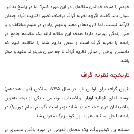
خودم را صرف خواندن مقاله­‌ای در این مورد کنم؟ اما در پاسخ به این
سوال باید گفت، اگرچه نظریه گراف برخلاف تصور اکثریت افراد چندان
کارآمد نیست، اما کاربردهای مفید و مهم زیادی در علوم مختلف و یا
حتی زندگی روزمره دارد! هدف این مقاله ارائه یک مقدمه جامع در
رابطه با نظریه گراف است و سعی داریم شما را متقاعد کنیم که
دانستن برخی از مبانی نظریه گراف تا چه میزان می­‌تواند مفید و موثر
باشد.
تاریخچه نظریه گراف
تئوری گراف برای اولین بار، در سال 1735 میلادی (قرن هجدهم)
توسط آقای
لئونارد اویلر
، ریاضیدان سوئیسی ، یکی از برجسته­‌ترین
ریاضیدانان قرن هجدهم (یا شاید بهتر است بگوییم تمام دوران!) در
رابطه با حل مسئله معروف پل کوئینزبرگ معرفی شد.
مسئله پل کوئینزبرگ، یک معمای قدیمی در مورد یافتن مسیری بر