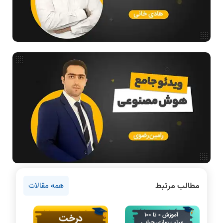
مدار منطقی
هوش مصنوعی
فیلم حل سوال و تست
بررسی تخصصی قطعات کامپیوتر
آموزش تخصصی دروس رشته کامپیوتر و IT
ادامه تحصیل در رشته کامپیوتر
آمادگی برای کنکور
دانشگاه ها
اخبار آزمون ها
نرم افزار
سخت افزار
روانشناسی کنکور
مطالب مرتبط
همه مقالات
دروس مهندسی کامپیوتر
برنامه نویسی
پایتون