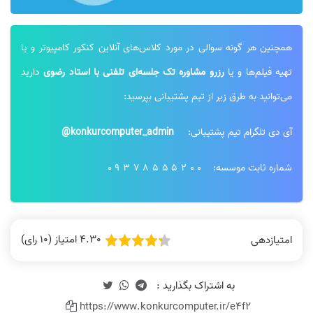
همچنین هر گونه سوالی در مورد کلاس‌های آنلاین کنکور کامپیوتر و یا
تهیه فیلم‌ها و یا
رزرو مشاوره تک جلسه‌ای تلفنی با استاد رضوی
دارید
می‌توانید به طرق زیر از تیم پشتیبانی بپرسید:
آی دی تلگرام تیم پشتیبانی:
konkurcomputer_admin@
شماره ثابت موسسه:
09378555200
4.30 امتیاز (10 رای)
امتیازدهی
https://www.konkurcomputer.ir/e4f2