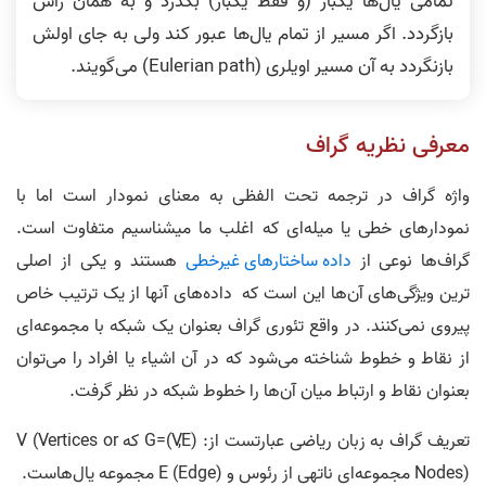
تمامی یال‌ها یکبار (و فقط یکبار) بگذرد و به همان رأس
بازگردد. اگر مسیر از تمام یال‌ها عبور کند ولی به جای اولش
بازنگردد به آن مسیر اویلری (Eulerian path) می‌گویند.
معرفی نظریه گراف
واژه گراف در ترجمه تحت الفظی به معنای نمودار است اما با
نمودارهای خطی یا میله­‌ای که اغلب ما میشناسیم متفاوت است.
گراف­‌ها نوعی از
داده ساختارهای غیرخطی
هستند و یکی از اصلی
ترین ویژگی­‌های آن‌­ها این است که داده‌­های آن­ها از یک ترتیب خاص
پیروی نمی‌­کنند. در واقع تئوری گراف بعنوان یک شبکه با مجموعه‌ای
از نقاط و خطوط شناخته می‌شود که در آن اشیاء یا افراد را می‌­توان
بعنوان نقاط و ارتباط میان آن­‌ها را خطوط شبکه در نظر گرفت.
تعریف گراف به زبان ریاضی عبارتست از: G=(V,E) که V (Vertices or
Nodes) مجموعه­‌ای ناتهی از رئوس و E (Edge) مجموعه یال‌هاست.