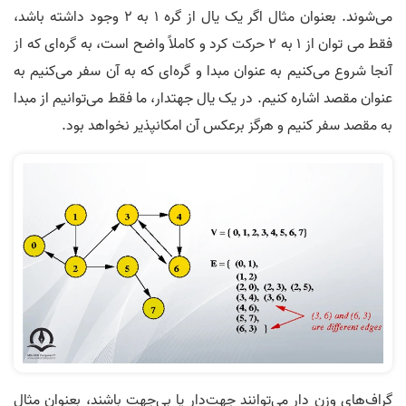
می‌شوند. بعنوان مثال اگر یک یال از گره 1 به 2 وجود داشته باشد،
فقط می توان از 1 به 2 حرکت کرد و کاملاً واضح است، به گره­‌ای که از
آنجا شروع می­‌کنیم به عنوان مبدا و گره‌­ای که به آن سفر می­‌کنیم به
عنوان مقصد اشاره کنیم. در یک یال جهت­دار، ما فقط می­‌توانیم از مبدا
به مقصد سفر کنیم و هرگز برعکس آن امکان­پذیر نخواهد بود.
گراف­‌های وزن دار می­‌توانند جهت­‌دار یا بی­‌جهت باشند، بعنوان مثال