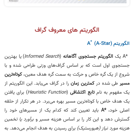
الگوریتم­ های معروف گراف
*
الگوریتم A
(A-Star)
*A یک
الگوریتم
جستجوی آگاهانه
(
Informed Search
) یا بهترین
جستجوی اول است که بر اساس گراف­‌های وزنی طراحی شده و با
شروع از یک گره خاص و حرکت به سمت گره هدف معین،
کوتاه‌ترین
مسیر
طی شده در
کمترین زمان
را در گراف می­‌یابد. این الگوریتم از
یک مفهوم به نام
تابع اکتشافی
(
Heuristic Function
) برای یافتن
یک هدف خاص با کوتاه‌­ترین مسیر بهره می‌­برد. در هر تکرار از حلقه
اصلی خود،
*A
باید تعیین کند که کدام یک از مسیرهای خود را
گسترش دهد و این کار را بر اساس
هزینه مسیر
و
برآورد یا تخمین
هزینه مورد نیاز (هیورستیک)
برای رسیدن به هدف انجام می‌دهد. به