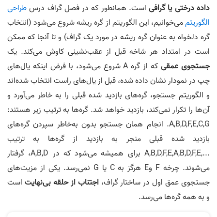
داده درختی یا گرافی
است. همانطور که در فصل گراف درس
طراحی
الگوریتم
می‌خوانیم، این الگوریتم از گره ریشه شروع می‌شود (انتخاب
گره دلخواه به عنوان گره ریشه در مورد یک گراف) و تا آنجا که ممکن
است در امتداد هر شاخه قبل از عقب‌نشینی کاوش می‌کند. یک
جستجوی عمقی
که از گره A شروع می‌شود، با فرض اینکه یال‌های
چپ در نمودار نشان‌ داده‌ شده، قبل از یال‌های راست انتخاب شده‌اند
و الگوریتم جستجو، گره‌های بازدید شده قبلی را به خاطر می‌آورد و
آن‌ها را تکرار نمی‌کند، بازدید خواهد شد. گره‌ها به ترتیب زیر هستند:
A,B,D,F,E,C,G. انجام همان جستجو بدون به‌خاطر سپردن گره‌های
بازدید شده قبلی منجر به بازدید از گره‌ها به ترتیب
...,A,B,D,F,E,A,B,D,F,E برای همیشه می‌شود که در A,B,D، گرفتار
می‌شوند. چرخه F وE هرگز به C یا G نمی‌رسد. یکی از مزیت‌های
جستجوی عمق اول در ساختار گراف،
اجتناب از حلقه بی‌نهایت
است
و به همه گره‌ها می‌رسد.