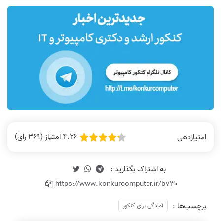
4.26 امتیاز (369 رای)
امتیازدهی
https://www.konkurcomputer.ir/b730
برچسب‌ها :
آمادگی برای کنکور