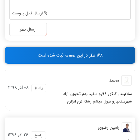
-
-
-
-
ارسال فایل پیوست
-
-
-
-
ارسال نظر
-
-
-
-
-
-
168 نظر در این صفحه ثبت شده است
-
-
محمد
08 آذر 1398
پاسخ
سلام،من کنکور 99رو سفید بدم تحویل ازاد
شهرستانهارو قبول میشم رشته نرم افزارم
رامین رضوی
26 آذر 1398
پاسخ