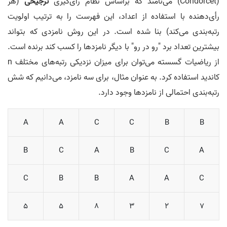
(Condorcet) می‌نامند که براساس نظام رأی­‌گیری
ترجیحی
(هر
رأی‌دهنده با استفاده از اعداد، این فهرست را به ترتیب اولویت
رتبه‌بندی می‌کند) بنا شده است. در این روش نامزدی که بتواند
بیشترین تعداد برد "رو در رو" با دیگر نامزدها را کسب کند برنده است.
از ریاضیات گسسته می­‌توان برای میزان نزدیکی رتبه­‌های مختلف n
کاندید استفاده کرد. به عنوان مثال، برای سه نامزد، می­‌دانیم که شش
رتبه­‌بندی احتمالی از نامزدها وجود دارد.
A
A
C
C
B
B
B
C
A
B
C
A
C
B
B
A
A
C
5
5
8
3
2
7