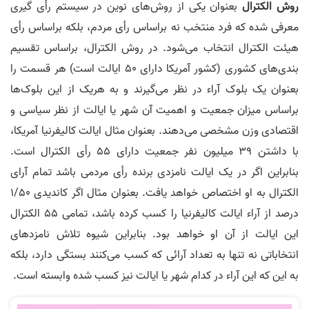
روش الکترال
بعنوان یکی از روش­‌های نوین در سیستم رأی­ گیری
معرفی شده که فرد منتخب نه براساس رأی مردم، بلکه براساس رأی
هیئت الکترال انتخاب می‌­شود. در روش الکترال، براساس تقسیم
بندی­‌های کشوری (کشور آمریکا دارای 50 ایالت است) هر قسمت را
بعنوان یک بلوک آراء در نظر می­‌گیرند و به هریک از این بلوک­‌ها
براساس میزان جمعیت و اهمیت آن شهر یا ایالت از نظر سیاسی و
اقتصادی وزن مشخصی می‌­دهند. بعنوان مثال ایالت کالیفرنیا آمریکا،
با داشتن 39 میلیون نفر جمعیت دارای 55 رأی الکترال است.
بنابراین اگر در یک ایالت نامزدی برنده رأی مردمی باشد تمام آرای
الکترال به او اختصاص خواهد­ یافت. بعنوان مثال اگر کاندیدی 1/50
درصد از آراء ایالت کالیفرنیا را کسب کرده باشد، تمامی 55 الکترال
این ایالت از آن او خواهد بود. بنابراین شیوه تلاش نامزدهای
انتخاباتی نه تنها به تعداد آرائی که کسب می‌­کنند بستگی دارد، بلکه
به این که این آراء در کدام شهر یا ایالت نیز کسب شده وابسته است.