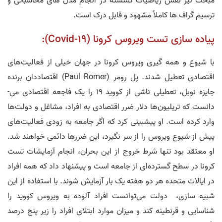
مبحث نیز نقش ریاضیات گسسته در انجام مدل های محاسباتی و
ترسیم گراف ها کاملاً مشهود و قابل درک است.
پیاده ­سازی تست ویروس کرونا (Covid-19):
با شیوع و همه­ گیری ویروس کرونا در جهان خیلی از فعالیت­‌های
اقتصادی تعطیل شدند. پل رومر (Paul Romer) اقتصاددان برنده
جایزه نوبل، تعطیلی ناشی از کووید 19 را یک فاجعه اقتصادی می‌­
دانست که تریلیون‌ها دلار ضرر اقتصادی به افراد، مشاغل و دولت‌­ها
وارد کرده است. او پیش­بینی کرد که اگر جامعه به زودی فعالیت­‌های
پیش از شیوع ویروس را از سر نگیرد، این ضررها دائمی خواهند شد.
او معتقد بود تنها شرط خروج از این بحران، انجام آزمایشات تست
کرونا در سطح گسترده‌­ای از جامعه است و پیشنهاد داد که همه افراد
در ایالات متحده هر دو هفته یک بار آزمایش شوند. با استفاده از این
شبیه­ سازی، دولت می­‌توانست افراد آلوده به ویروس کووید را
شناسایی و قرنطینه کند و میزان موارد ابتلای افراد را زیر پنج درصد