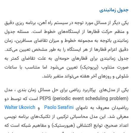
جدول زمانبندی
یکی دیگر از مسائل مورد توجه در سیستم راه ­آهن، برنامه­ ریزی دقیق
و منظم حرکت قطارها از ایستگاه‌­های خطوط است. مسئله جدول
زمانبندی باتوجه به مجموعه خطوط و میزان تقاضای مسافرین، زمان
دقیق اعزام قطارها از هر ایستگاه را به طور مشخص تعیین می­‌کند.
جدول زمانبندی برای قطارهای حومه‌ای به علت تقاضای کمتر به
صورت متناوب (پریودیک) تعیین می‌­شود اما متناسب با ساعات
شلوغی و روزهای آخر هفته­ می‌­تواند متغیر باشد.
یکی از مدل‌های پرکاربرد ریاضی برای حل مسائل زمان بندی ، مدل
PEPS (periodic event scheduling problem) است که توسط دو
ریاضیدان معروف به نام­های
Paolo Serafini
و
Walter Ukovich
معرفی شد. این مدل محاسباتی ترکیبی از تکنیک­‌های برنامه نویسی
اعداد صحیح، توابع اکتشافی (هیورستیک) و مفاهیم شبکه است که