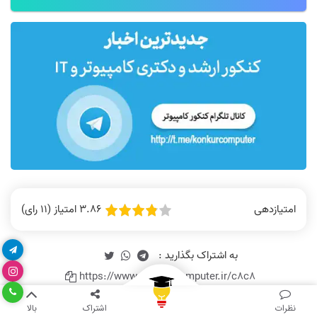
3.86 امتیاز (11 رای)
امتیازدهی
https://www.konkurcomputer.ir/c8c8
برچسب‌ها :
ریاضیات گسسته
طراحی الگوریتم
فناوری
نظرات
اشتراک
بالا