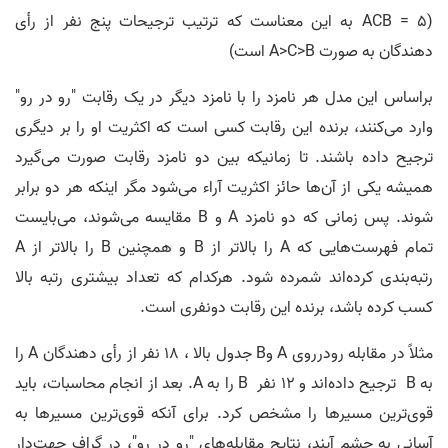
(ACB = 5 به این معناست که ترتیب ترجیحات پنج نفر از رأی
دهندگان به صورت A>C>B است)
براساس این مدل هر نامزد را با نامزد دیگر در یک رقابت "رو در رو"
وارد می‌کنند، برنده این رقابت کسی است که اکثریت او را بر دیگری
ترجیح داده باشند. تا زمانیکه بین دو نامزد رقابت صورت می‌گیرد
همیشه یکی از آن‌ها حائز اکثریت آراء می‌شود مگر اینکه هر دو برابر
شوند. پس زمانی که دو نامزد A و B مقایسه می‌شوند، می‌بایست
تمام فهرست‌هایی که A را بالاتر از B و همچنین B را بالاتر از A
رتبه‌بندی کرده‌اند شمرده شود. هرکدام که تعداد بیشتری رتبه بالا
کسب کرده باشد، برنده این رقابت دونفری است.
مثلاً در مقابله رو­در­روی A وB جدول بالا ، 18 نفر از رأی دهندگان A را
به B ترجیح داده‌اند و 12 نفر B را به A. بعد از انجام محاسبات، باید
قوی‌ترین مسیرها را مشخص کرد. برای آنکه قوی‌ترین مسیرها به‌
آسانی به چشم آیند، نتایج مقابله‌های "رو در رو"، در گراف جهت‌دار