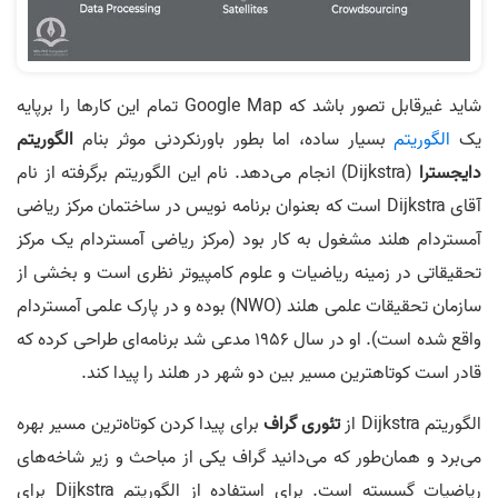
شاید غیرقابل تصور باشد که Google Map تمام این کارها را برپایه
یک
الگوریتم
بسیار ساده، اما بطور باورنکردنی موثر بنام
الگوریتم
دایجسترا
(Dijkstra) انجام می‌دهد. نام این الگوریتم برگرفته از نام
آقای Dijkstra است که بعنوان برنامه نویس در ساختمان مرکز ریاضی
آمستردام هلند مشغول به کار بود (مرکز ریاضی آمستردام یک مرکز
تحقیقاتی در زمینه ریاضیات و علوم کامپیوتر نظری است و بخشی از
سازمان تحقیقات علمی هلند (NWO) بوده و در پارک علمی آمستردام
واقع شده است). او در سال 1956 مدعی شد برنامه‌ای طراحی کرده که
قادر است کوتاهترین مسیر بین دو شهر در هلند را پیدا کند.
الگوریتم Dijkstra از
تئوری گراف
برای پیدا کردن کوتاه‌ترین مسیر بهره
می‌برد و همان‌طور که می‌دانید گراف یکی از مباحث و زیر شاخه‌های
ریاضیات گسسته است. برای استفاده از الگوریتم Dijkstra برای