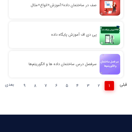
صف در ساختمان داده⚡️آموزش+انواع+مثال
پی دی اف آموزش پایگاه داده
سرفصل درس ساختمان داده ها و الگوریتم‌ها
قبلی
بعدی
9
8
7
6
5
4
3
2
1