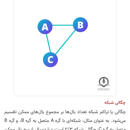
چگالی شبکه
چگالی یا تراکم شبکه تعداد یال‌ها بر مجموع یال‌های ممکن تقسیم
می‌شود. به عنوان مثال، شبکه‌ای با گره A متصل به گره B، و گره B
متصل به گره C، چگالی شبکه 2/3 است زیرا دو یال از سه یال ممکن