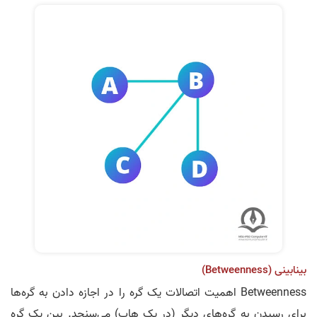
بینابینی (Betweenness)
Betweenness اهمیت اتصالات یک گره را در اجازه دادن به گره‌ها
برای رسیدن به گره‌های دیگر (در یک هاپ) می‌سنجد. بین یک گره