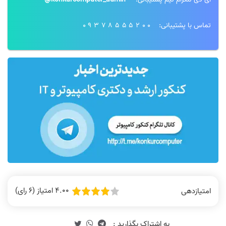
تماس با پشتیبانی:
09378555200
4.00 امتیاز (6 رای)
امتیازدهی