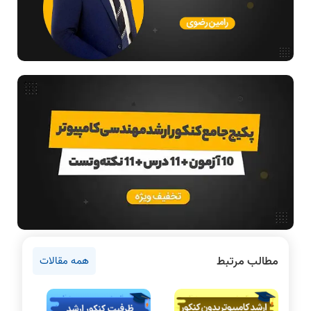
طراحی الگوریتم
هوش مصنوعی
فیلم حل سوال و تست
بررسی تخصصی قطعات کامپیوتر
آموزش تخصصی دروس رشته کامپیوتر و IT
ادامه تحصیل در رشته کامپیوتر
آمادگی برای کنکور
دانشگاه ها
اخبار آزمون ها
نرم افزار
سخت افزار
روانشناسی کنکور
مطالب مرتبط
همه مقالات
دروس مهندسی کامپیوتر
برنامه نویسی
پایتون