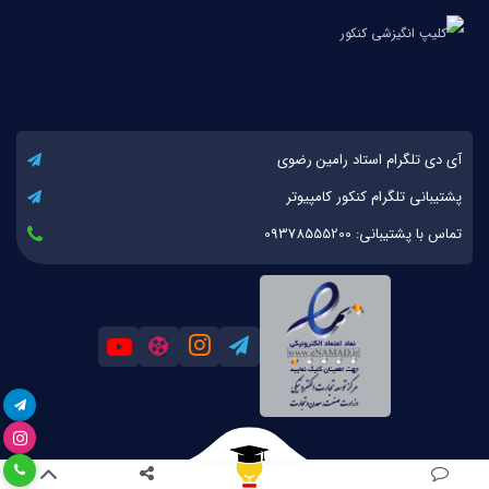
آی دی تلگرام استاد رامین رضوی
پشتیبانی تلگرام کنکور کامپیوتر
تماس با پشتیبانی: 09378555200
کلیه حقوق مادی و معنوی این اثر برای کنکور کامپیوتر محفوظ است. 1393-1404