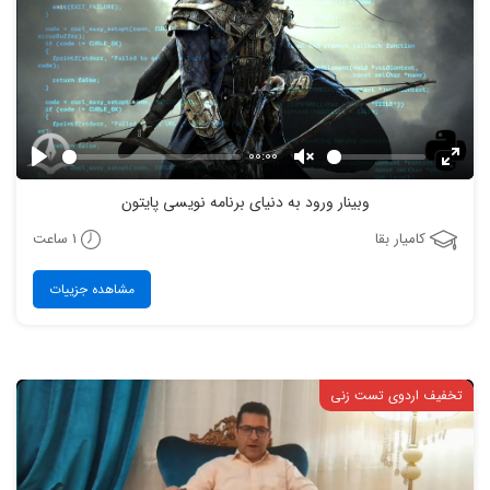
00:00
Play
Unmute
Enter
وبینار ورود به دنیای برنامه نویسی پایتون
fulls
1 ساعت
کامیار بقا
مشاهده جزییات
تخفیف اردوی تست زنی