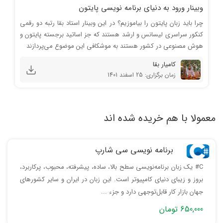
کنترل جریان در برنامه نویسی
پرینت و ماژول math
وبینار ورود به دنیای برنامه نویسی پایتون
چرا باید زبان پایتون را بیاموزیم؟ در این وبینار استاد بقا رتبه دو رقمی
کنکور سراسری لیسانس و ارشد هستند که جز اساتید برجسته پایتون و
هوش مصنوعی در کشور هستند به موشکافی این موضوع می‌پردازند
کامیار بقا
زمان برگزاری: 25 اسفند 1401
آشنایی با دیکشنری ها
مفهوم داده ساختارها در پایتون
معمولا با هم خریده شده اند
برنامه نویسی سی شارپ
C# یک زبان برنامه‌نویسی سطح بالا، ساده، پیشرفته، محبوب، پرکاربرد،
معرفی کلی توابع با مثال های متنوع
آشنایی با حلقه ها
بروز و زیبای دنیای کامپیوتر است. این زبان در ایران و سایر کشورهای
جهان بازار کار قابل‌توجهی دارد و جزء ...
650,000 تومان