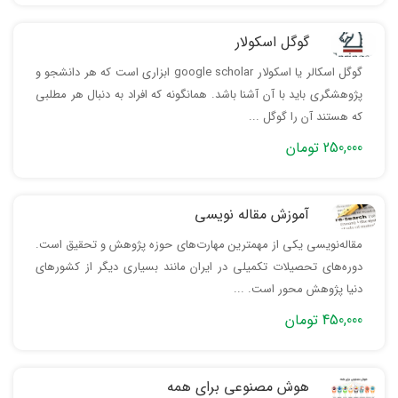
گوگل اسکولار
نحوه کار کردن با فایل و خواندن آن
خطاها چی هستند؟
در مودهای مختلف
گوگل اسکالر یا اسکولار google scholar ابزاری است که هر دانشجو و
پژوهشگری باید با آن آشنا باشد. همانگونه که افراد به دنبال هر مطلبی
که هستند آن را گوگل ...
250,000 تومان
مفهوم شی‌گرایی
تاریخچه برنامه‌‎ نویسی
آموزش مقاله نویسی
مقاله‌نویسی یکی از مهمترین مهارت‌های حوزه پژوهش و تحقیق است.
دوره‌های تحصیلات تکمیلی در ایران مانند بسیاری دیگر از کشورهای
دنیا پژوهش محور است. ...
450,000 تومان
مرور کلی مباحث و حل یک تمرین
معرفی فرآیند Process - تفاوت
پیرامون اعداد اول
فرآیند و برنامه
هوش مصنوعی برای همه