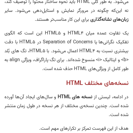
می‌شود. به طور کلی HTML باید نحوه ساختار محتوا را توصیف کند،
نه این‌که چگونه در مرورگر نمایش و استایل‌دهی می‌شود. سایر
زبان‌‌های نشانه‌‌گذاری
برای این کار مناسب‌‌تر هستند.
یک تفاوت عمده میان HTML4 و HTML5 این است که الگوی
تفکیک نگرانی‌ها یا Separation of Concerns در HTML5 با دقت
بیشتری نسبت به HTML4 اعمال می‌شود. با HTML5، تگ های بٌلد
<b> و ایتالیک <i> منسوخ شده‌اند. برای تگ پاراگراف، ویژگی align به
طور کامل از ویژگی‎‌های HTML حذف شده است.
نسخه‌های مختلف HTML
در ادامه، لیستی از
نسخه های HTML
و سال‌های ایجاد آن‌ها آورده
شده است. چندین نسخه‌ی مختلف از هر نسخه در طول زمان منتشر
شده است.
هدف از این فهرست تمرکز بر تکرارهای مهم است.