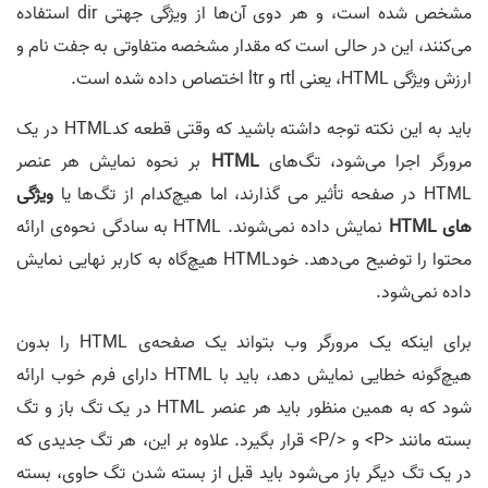
مشخص شده است، و هر دوی آن‌ها‌ از ویژگی جهتی dir استفاده
می‌کنند، این در حالی است که مقدار مشخصه متفاوتی به جفت نام و
ارزش ویژگی HTML، یعنی rtl و ltr اختصاص داده شده است.
باید به این نکته توجه داشته باشید که وقتی قطعه کدHTML در یک
مرورگر اجرا می‌شود، تگ‎‌‌های
HTML
بر نحوه نمایش هر عنصر
HTML در صفحه تأثیر می ‌گذارند، اما هیچ‌کدام از تگ‌ها یا
ویژگی‌
های HTML
نمایش داده نمی‌شوند. HTML به سادگی نحوه‌ی ارائه
محتوا را توضیح می‌دهد. خودHTML هیچ‌گاه به کاربر نهایی نمایش
داده نمی‌شود.
برای اینکه یک مرورگر وب بتواند یک صفحه‌ی HTML را بدون
هیچ‌گونه خطایی نمایش دهد، باید با HTML دارای فرم خوب ارائه
شود که به همین منظور باید هر عنصر HTML در یک تگ باز و تگ
بسته مانند <P> و </P> قرار بگیرد. علاوه ‌بر این، هر تگ جدیدی که
در یک تگ دیگر باز می‌شود باید قبل از بسته شدن تگ حاوی، بسته