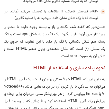
لیستی که به صورت شماره گذاری نشان داده می‌شود).
<ul>: فهرستی نامرتب از اطلاعات را توصیف می‌کند (مانند این
لیست که با یک شکل نشان داده می‌شود نه با شماره گذاری).
همان‌طور که گفته شد، تگ‌های باز و بسته وجود دارند تا محتوای
موردنظر بین آن‌ها قرار بگیرد. یک تگ باز به شکل <p> است و تگ
بسته هم شکل یکسانی با تگ باز دارد با این تفاوت که حاوی یک
بک‌اسلش (/) است که نشان ‌دهنده‌ی پایان عنصر
HTML
است و
شکل آن به صورت <p/> است.
نحوه‌ پیاده سازی و استفاده از HTML
به دلیل این‌ که
HTML
کاملاً مبتنی بر متن است، یک فایل HTML را
می‌توان به سادگی با باز کردن آن در برنامه‌هایی مانند Notepad++،
Vi یا Emacs ویرایش کرد. از هر ویرایشگر متنی می‌توان برای ایجاد یا
ویرایش یک فایل HTML استفاده کرد و تا زمانی‌ که با پسوند فایل
html نامگذاری شده باشد، هر مرورگر وب، مانند کروم یا فایرفاکس