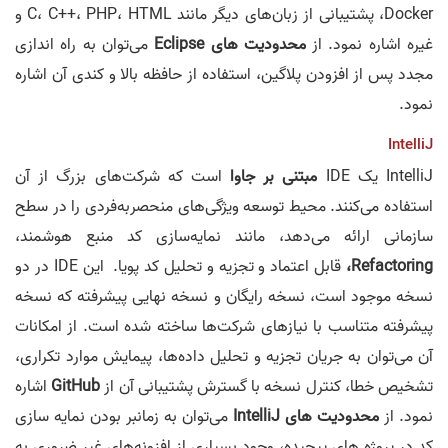
Docker، پشتیبانی از زبان‌های دیگر مانند C، C++، PHP، HTML و
غیره اشاره نمود. از
محدودیت های Eclipse
می‌توان به راه اندازی
مجدد پس از افزودن پلاگین، استفاده از حافظه بالا و کندی آن اشاره
نمود.
IntelliJ
IntelliJ یک IDE
مبتنی بر جاوا
است که شرکت‌های بزرگ از آن
استفاده می‌کنند. محیط توسعه ویژگی‌های منحصربه‌فردی را در سطح
سازمانی ارائه می‌دهد، مانند نمایه‌سازی کد منبع هوشمند،
Refactoring،
قابل اعتماد و تجزیه و تحلیل کد پویا. این IDE در دو
نسخه موجود است، نسخه رایگان و نسخه نهایی پیشرفته که نسخه
پیشرفته متناسب با نیازهای شرکت‌ها ساخته شده است. از امکانات
آن می‌توان به جریان تجزیه و تحلیل داده‌ها، پیمایش موارد تکراری،
تشخیص خطا، کنترل نسخه با گسترش پشتیبانی آن از
GitHub
اشاره
نمود. از
محدودیت های IntelliJ
می‌توان به زمانبر بودن نمایه سازی
کد در پروژه های پیچیده، وجود بسیاری از افزونه‌های غیر ضروری به