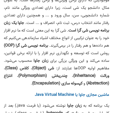
موجودیتی که دارای برخی ویژگی‌ها و برخی رفتارها است. به عنوان
مثال دانشجو یک شی است، زیرا دارای تعدادی ویژگی مانند نام،
شماره دانشجویی، سن، سال ورود و ... و همچنین دارای تعدادی
رفتار مانند انتخاب درس، ثبت نام، انصراف و ... است.
جاوا یک زبان
برنامه نویسی شی گرا است
. شی گرا به این معنی است که ما نرم افزار
خود را به عنوان ترکیبی از انواع مختلف اشیاء سازماندهی می‌کنیم که
هم داده‌ها و هم رفتار را در برمی‌گیرند.
برنامه نویسی شی گرا (OOP)
روشی است که توسعه و نگهداری نرم افزار را با ارائه برخی قوانین،
ساده می‌کند و این ویژگی بزرگی برای
زبان جاوا
محسوب می‌شود.
مفاهیم اولیه OOP‌ها عبارتند از:
شی (Object)
،
کلاس (Class)
،
وراثت (Inheritance)
،
چندریختی (Polymorphism)
،
انتزاع
(Abstraction)
و
کپسوله سازی (Encapsulation)
.
ماشین مجازی جاوا یا Java Virtual Machine
یک برنامه که به
زبان جاوا
نوشته می‌شود (با فرمت java.) بعد از