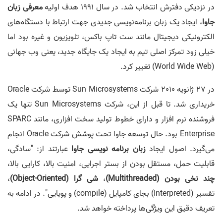
در نزدیکی دفترش انتخاب شد. در سال 1991 هدف اولیه
معرفی زبان
جاوا
، ایجاد یک زبان برنامه‌نویسی جدیدی جهت ارتباط با دستگاه‌های
الکترونیکی دیجیتال مانند ست تاپ باکس، تلویزیون و غیره بود اما
خیلی زود تمرکز اصلی تیم به ایجاد یک جایگاه جدید، یعنی وب جهانی
(World Wide Web) تغییر کرد.
در 27 ژانویه 2010 شرکت Sun Microsystems توسط شرکت Oracle
خریداری شد. تا قبل از این، شرکت Sun Microsystems تنها یک
فروشنده نرم افزار و دارای خطوط تولید سخت افزاری، مانند SPARC
Enterprise بود. حال توسعه جاوا تحت پوشش شرکت Oracle انجام
می‌گیرد. اصول ایجاد
زبان برنامه نویسی جاوا
عبارتند از: "سادگی،
قابلیت حمل، مستقل بودن از بستر اجرایی، امنیت بالا، کارایی بالا،
چند نخی بودن (Multithreaded)
،
شی گرا (Object-Oriented)
،
تفسیر (Interpreted) بجای کامپایل (compile) و پویایی". در ادامه به
تعریف دقیق این ویژگی‌ها پرداخته خواهد شد.