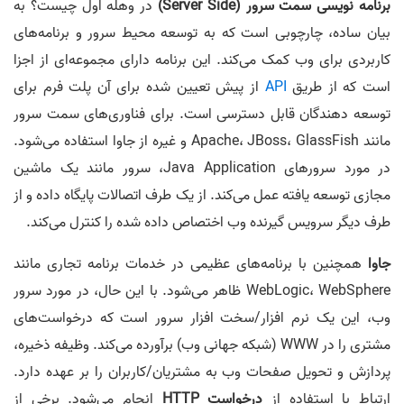
برنامه نویسی سمت سرور (
Server Side
)
در وهله اول چیست؟ به
بیان ساده، چارچوبی است که به توسعه محیط سرور و برنامه‌های
کاربردی برای وب کمک می‌کند. این برنامه دارای مجموعه‌ای از اجزا
است که از طریق
API
از پیش تعیین شده برای آن پلت فرم برای
توسعه دهندگان قابل دسترسی است. برای فناوری‌های سمت سرور
مانند Apache، JBoss، GlassFish و غیره از جاوا استفاده می‌شود.
در مورد سرورهای Java Application، سرور مانند یک ماشین
مجازی توسعه یافته عمل می‌کند. از یک طرف اتصالات پایگاه داده و از
طرف دیگر سرویس گیرنده وب اختصاص داده شده را کنترل می‌کند.
جاوا
همچنین با برنامه‌های عظیمی در خدمات برنامه تجاری مانند
WebLogic، WebSphere ظاهر می‌شود. با این حال، در مورد سرور
وب، این یک نرم افزار/سخت افزار سرور است که درخواست‌های
مشتری را در WWW (شبکه جهانی وب) برآورده می‌کند. وظیفه ذخیره،
پردازش و تحویل صفحات وب به مشتریان/کاربران را بر عهده دارد.
ارتباط با استفاده از
درخواست HTTP
انجام می‌شود. برخی از