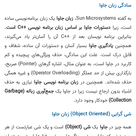
سادگی زبان جاوا
به گفته Sun Microsystems،
زبان جاوا
یک زبان برنامه‌نویسی ساده
است، زیرا
دستورات جاوا بر اساس زبان برنامه نویسی ++C است
.
بنابراین برنامه نویسان بعد از ++C آن را آسان‌تر یاد می‌گیرند،
همچنین
یادگیری جاوا
بسیار آسان و دستورات آن ساده، شفاف و
قابل درک است. علت این سادگی، حذف ویژگی‌های پیچیده و کم
کاربرد در جاوا است، به عنوان مثال، اشاره گرهای (Pointer) صریح،
بارگذاری بیش از حد عملگر (Operator Overloading) و غیره همگی
حذف شده‌اند. همچنین در
زبان برنامه نویسی جاوا
نیازی به حذف
اشیاء بدون ارجاع نیست زیرا در جاوا یک
جمع‌آوری زباله (Garbage
Collection)
خودکار وجود دارد.
شی گرایی (Object Oriented) زبان جاوا
همه چیز در
جاوا
یک
شی (Object)
است و یک شی عبارتست از هر