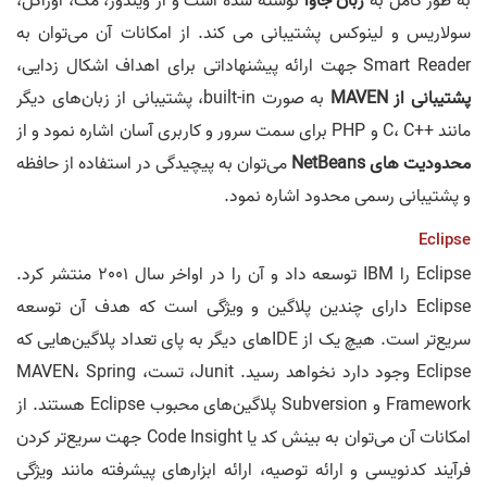
به طور کامل به
زبان جاوا
نوشته شده است و از ویندوز، مک، اوراکل،
سولاریس و لینوکس پشتیبانی می کند. از امکانات آن می‌توان به
Smart Reader جهت ارائه پیشنهاداتی برای اهداف اشکال زدایی،
پشتیبانی از MAVEN
به صورت built-in، پشتیبانی از زبان‌های دیگر
مانند ++C، C و PHP برای سمت سرور و کاربری آسان اشاره نمود و از
محدودیت های NetBeans
می‌توان به پیچیدگی در استفاده از حافظه
و پشتیبانی رسمی محدود اشاره نمود.
Eclipse
Eclipse را IBM توسعه داد و آن را در اواخر سال 2001 منتشر کرد.
Eclipse دارای چندین پلاگین و ویژگی است که هدف آن توسعه
سریع‌تر است. هیچ یک از IDE‌های دیگر به پای تعداد پلاگین‌هایی که
Eclipse وجود دارد نخواهد رسید. Junit، تست، MAVEN، Spring
Framework و Subversion پلاگین‌های محبوب Eclipse هستند. از
امکانات آن می‌توان به بینش کد یا Code Insight جهت سریع‌تر کردن
فرآیند کدنویسی و ارائه توصیه، ارائه ابزارهای پیشرفته مانند ویژگی