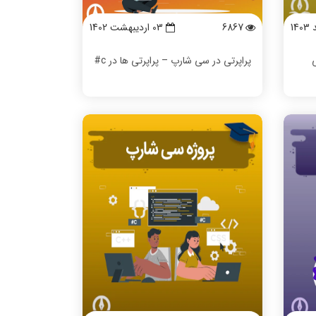
6867
03 ارديبهشت 1402
ی
پراپرتی در سی شارپ – پراپرتی ها در c#