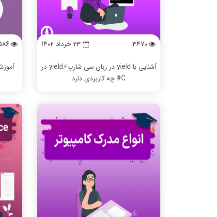
3470
23 خرداد 1402
586
آشنایی با yield در زبان سی شارپ⚡️yield در
C# چه کاربردی دارد