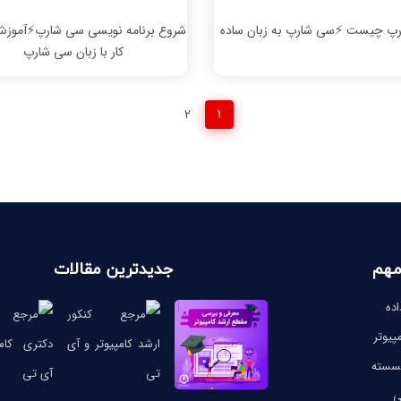
پ چیست ⚡️سی شارپ به زبان ساده
شروع برنامه نویسی سی شارپ⚡️آموز
کار با زبان سی شارپ
2
1
مهم
جدیدترین مقالات
ده
پیوتر
گسسته
ی