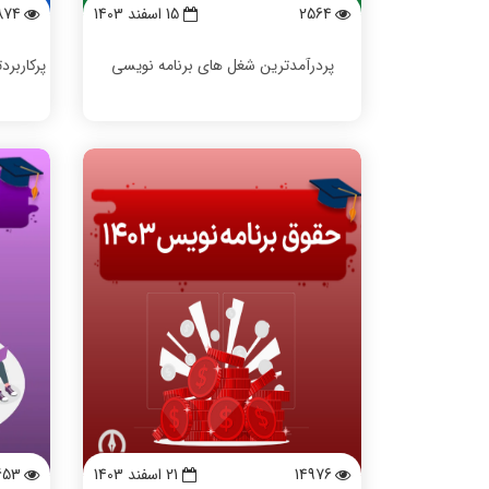
2564
15 اسفند 1403
874
پردرآمدترین شغل های برنامه نویسی
پرکاربرد
14976
21 اسفند 1403
653