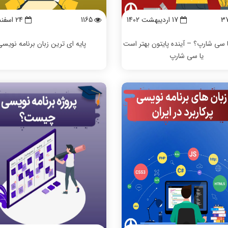
3
17 ارديبهشت 1402
1165
24 اسفند 1403
ا سی شارپ؟ – آینده پایتون بهتر است
پایه ای ترین زبان برنامه نویس
یا سی شارپ