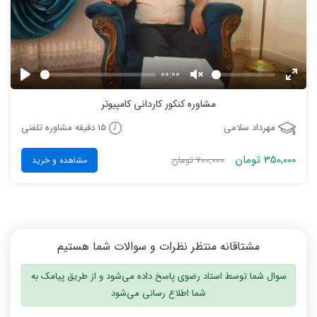
00:00
Play
Unmute
Enter
مشاوره کنکور کاردانی کامپیوتر
fulls
15 دقیقه مشاوره تلفنی
مهرداد سلامی
350,000 تومان
700,000 تومان
مشاهده و خرید
مشتاقانه منتظر نظرات و سوالات شما هستیم
سوال شما توسط استاد رضوی پاسخ داده می‌شود و از طریق پیامک به
شما اطلاع رسانی می‌شود