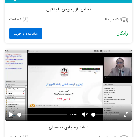
تحلیل بازار بورس با پایتون
1 ساعت
کامیار بقا
رایگان
مشاهده و خرید
00:00
Play
Unmute
Enter
نقشه راه اپلای تحصیلی
fulls