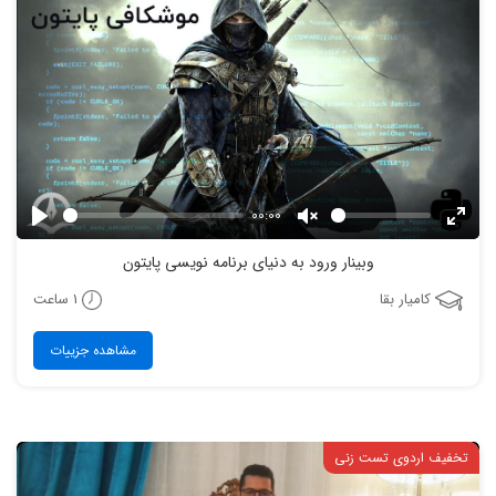
00:00
Play
Unmute
Enter
وبینار ورود به دنیای برنامه نویسی پایتون
fulls
1 ساعت
کامیار بقا
مشاهده جزییات
تخفیف اردوی تست زنی