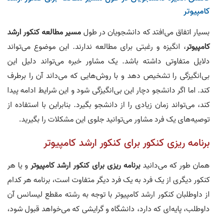
کامپیوتر
39.
حسن مسرور رتبه ۶٢ آی‌تی و ١٩٧ کنکور ارشد کامپیوتر
00:05:16
بسیار اتفاق می‌افتد که دانشجویان در طول
مسیر مطالعه کنکور ارشد
کامپیوتر
، انگیزه و رغبتی برای مطالعه ندارند. این موضوع می‌تواند
40.
فاطمه ابراهیم زاده رتبه ۶٨ مهندسی و رتبه ٢٠ آی‌تی
00:01:35
دلایل متفاوتی داشته باشد. یک مشاور خبره می‌تواند دلیل این
بی‌انگیزگی را تشخیص دهد و با روش‌هایی که می‌داند آن را برطرف
41.
محمد رضا مزروعی رتبه ۶٧ کنکور ارشد کامپیوتر
کند. اما اگر دانشجو دچار این بی‌انگیزگی شود و این شرایط ادامه پیدا
00:07:18
کند، می‌تواند زمان زیادی را از دانشجو بگیرد. بنابراین با استفاده از
42.
یوسف قادری رتبه ۶٨ کنکور ارشد کامپیوتر
توصیه‌های یک فرد مشاور می‌توانید جلوی این مشکلات را بگیرید.
00:03:53
برنامه ریزی کنکور برای کنکور ارشد کامپیوتر
43.
آرش دهقانی رتبه ۶٨ کنکور ارشد آی تی
00:02:19
همان طور که می‌دانید
برنامه ریزی برای کنکور ارشد کامپیوتر
و یا هر
44.
ابوالفضل عصاریان نژاد رتبه ۶٩ کنکور ارشد کامپیوتر
کنکور دیگری از یک فرد به یک فرد دیگر متفاوت است، برنامه هر کدام
00:01:23
از داوطلبان کنکور ارشد کامپیوتر با توجه به رشته‌ مقطع لیسانس آن
45.
مهدی احمدلو رتبه ۷۱ کنکور ارشد کامپیوتر
داوطلب، پایه‌ای که دارد، دانشگاه و گرایشی که می‌خواهد قبول شود،
00:02:52