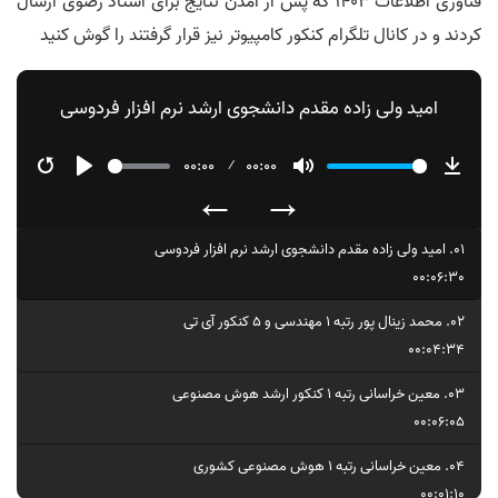
فناوری اطلاعات ١۴٠٣ که پس از آمدن نتایج برای استاد رضوی ارسال
کردند و در کانال تلگرام کنکور کامپیوتر نیز قرار گرفتند را گوش کنید
امید ولی زاده مقدم دانشجوی ارشد نرم افزار فردوسی
00:00
00:00
←
→
Restart
Play
Mute
Down
01.
امید ولی زاده مقدم دانشجوی ارشد نرم افزار فردوسی
00:06:30
02.
محمد زینال پور رتبه ١ مهندسی و ۵ کنکور آی تی
00:04:34
03.
معین خراسانی رتبه ١ کنکور ارشد هوش مصنوعی
00:06:05
04.
معین خراسانی رتبه ١ هوش مصنوعی کشوری
00:01:10