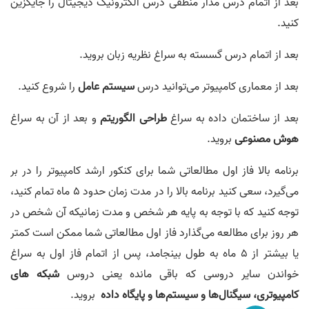
بعد از اتمام درس مدار منطقی درس الکترونیک دیجیتال را جایگزین
00:02:28
کنید.
53.
نرگس حاجی ملاحیدر رتبه ١٨۵ کنکور ارشد کامپیوتر و ١۴۵ کنکور ارشد
آی‌تی
بعد از اتمام درس گسسته به سراغ نظریه زبان بروید.
00:04:25
بعد از معماری کامپیوتر می‌توانید درس
سیستم عامل
را شروع کنید.
54.
مبینا پولایی رتبه ١٧ کنکور ارشد کامپیوتر
00:01:08
بعد از ساختمان داده به سراغ
طراحی الگوریتم
و بعد از آن به سراغ
هوش مصنوعی
بروید.
55.
رئوفه رضایی رتبه ١١ آی تی و رتبه ۶٨ کنکور ارشد کامپیوتر
00:00:44
برنامه بالا فاز اول مطالعاتی شما برای کنکور ارشد کامپیوتر را در بر
56.
حسن مسرور رتبه ۶٢ آی‌تی و ١٩٧ کنکور ارشد کامپیوتر
می‌گیرد، سعی کنید برنامه بالا را در مدت زمان حدود 5 ماه تمام کنید،
00:01:31
توجه کنید که با توجه به پایه هر شخص و مدت زمانیکه آن شخص در
57.
محمد ستار امامی رتبه ۵ سهمیه مهندسی کامپیوتر
هر روز برای مطالعه می‌گذارد فاز اول مطالعاتی شما ممکن است کمتر
00:03:06
یا بیشتر از 5 ماه به طول بینجامد، پس از اتمام فاز اول به سراغ
58.
امیرحسین قیصر بیگی رتبه 3 سهمیه و 25 کشوری مهندسی کامپیوتر
خواندن سایر دروسی که باقی مانده یعنی دروس
شبکه های
00:09:45
کامپیوتری، سیگنال‌ها و سیستم‌ها و
پایگاه داده
بروید.