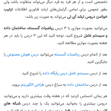
تخصصی است و از هر فرد به فرد دیگر می‌تواند متفاوت باشد ولی
66.
عرفان عسگری رتبه ١٧ مهندسی
بطور عمومی برای تمامی گرایش‌های ارشد فناوری اطلاعات
ترتیب
00:03:29
خواندن دروس ارشد آی تی
می‌تواند به صورت زیر باشد:
67.
امیرحسین پور ابراهیم آبادی رتبه ٢٣ مهندسی کامپیوتر
00:03:38
می‌توانید بصورت موازی با 3 درس
ریاضیات
گسسته،
ساختمان داده
و سیستم عامل
شروع کنید، توجه کنید که این 3 درس را باید در هر
68.
امیرحسین مهربان رتبه ٢٣ مهندسی کامپیوتر
هفته بصورت موازی مطالعه کنید.
00:03:07
69.
محمد باقر بیاتی رتبه 30 سهمیه ۵ درصد مهندسی کامپیوتر و 51 آیتی
بعد از اتمام درس
ریاضیات گسسته
می‌توانید
درس هوش مصنوعی
را
00:04:10
جایگزین کنید.
70.
حمید فرهانی رتبه ٣٣ سهمیه ۵ درصد مهندسی کامپیوتر
بعد از درس
سیستم عامل
درس پایگاه داده
را شروع کنید.
00:06:51
بعد از درس
ساختمان داده
به سراغ درس
طراحی الگوریتم
بروید.
71.
حمیدرضا طالعی رتبه ٣۵ مهندسی کامپیوتر و رتبه ١٩ آی‌تی
00:01:48
هر زمانی احساس کردید که در هفته وقت بیشتری دارید و می‌توانید
72.
حسین حق جو رتبه ۴٣ مهندسی
دروس بیشتری را بخوانید می‌توانید یک یا چند درس
شبکه های
00:03:27