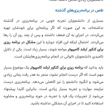
25.
محمد فتاحیان رتبه ٢۶ کنکور ارشد کامپیوتر
نقص در برنامه‌ریزی‌‌‌های گذشته
00:03:41
26.
آرش شیرزادیان رتبه ۲۸ کنکور ارشد آی تی
بسیاری از دانشجویان تجربه خوبی در برنامه‌ریزی در گذشته
00:03:00
نداشته‌اند، به این صورت که اگر برنامه‌‌ای برای خودشان تهیه
می‌کردند، در اجرای به آن ضعف داشتند و پس از چند روز آن را رها
27.
علیرضا یوسفی رتبه ۳۰ آی تی ‌و رتبه ۲۱۲ مهندسی کامپیوتر
00:00:35
می‌کردند. احتمال اینکه این افراد دوباره با این
مشکل در برنامه ریزی
برای کنکور ارشد کامپیوتر
مواجه شوند، بسیار زیاد است. یکی از دلایل
28.
محمد امین نصرتی رتبه ٣٣ کنکور ارشد کامپیوتر و رتبه ١٣۴ علوم کامپیوتر
نا‌امیدی دانشجویان ناتوانی در انجام برنامه‌ریزی‌هایشان است.
00:02:23
29.
سید حسین زراعتکار رتبه ٣۴ کنکور ارشد آی‌تی و ٢١٧ مهندسی کامپیوتر
باید بدانید که
برنامه ریزی برای کنکور ارشد کامپیوتر
یک موضوع بسیار
00:00:37
مهم است که اگر درست انجام نشود، منجر به هدر رفت زمانی زیادی
می‌شود و انگیزه دانشجو را نیز کاهش می‌دهد. برنامه‌ریزی درست
30.
سید حسین زراعتکار رتبه ٣۴ کنکور ارشد آی‌تی و ٢١٧ مهندسی کامپیوتر
00:03:52
نیازمند مهارت و تجربه بسیار زیادی است. بنابراین اکیدا پیشنهاد
می‌شود از تجربیات یک فرد با تجربه در حوزه برنامه‌ریزی و مشاوره
31.
محمد حسین طباطبایی رتبه ٣۶ آی تی و ٢٨٠ مهندسی
استفاده کنید تا در اجرای آن مشکلی نداشته باشید.
00:01:03