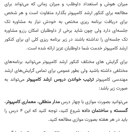
میزان هوش و استعداد داوطلب و میزان زمانی که می‌تواند برای
46.
دانیال درایتی رتبه ٧۶ کنکور ارشد آی تی
مطالعه برای کنکور ارشد کامپیوتر بگذارد متفاوت است و هر شخص
00:00:48
برای دریافت برنامه ریزی مختص به خودش نیاز به مشاوره تک
جلسه‌ای دارد ولی چون شاید برخی از داوطلبان امکان رزرو مشاوره
47.
حوریا خرمکی رتبه ٨٣ آی‌تی
00:03:28
تک جلسه‌ای را نداشته باشند در زیر برنامه ریزی کلی ای برای کنکور
ارشد کامپیوتر خدمت شما داوطلبان عزیز ارائه شده است.
48.
فاطمه السادات موسوی رتبه ٨٨ کنکور ارشد کامپیوتر
00:01:35
برای گرایش های مختلف کنکور ارشد کامپیوتر می‌توانید برنامه‌های
49.
یاسمین راستی منش رتبه ٨٨ آی‌تی
مختلفی داشته باشید ولی بطور عمومی برای تمامی گرایش‌های ارشد
00:00:55
مهندسی کامپیوتر
ترتیب خواندن دروس ارشد کامپیوتر
می‌تواند به
صورت زیر باشد:
50.
محمد امین معتمدی رتبه ٩٢ کنکور ارشد کامپیوتر
00:03:16
می‌توانید بصورت موازی با چهار درس
مدار منطقی
،
معماری کامپیوتر
،
51.
پرهام پوررضی رتبه ٩۴ کنکور ارشد آی تی
گسسته
و
ساختمان داده
شروع کنید، توجه کنید که این 4 درس را
00:02:01
باید در هر هفته بصورت موازی مطالعه کنید.
52.
مجید بازرگانی رتبه ١١۵ کنکور ارشد کامپیوتر