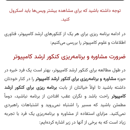
توجه داشته باشید که برای مشاهده بیشتر ویس‌ها باید اسکرول
05.
محمد علی مومن رتبه 1 مهندسی و آیتی سهمیه با لیسانس فیزیک اتمی
00:18:13
کنید.
06.
محمد مهدی میر حسینی رتبه 2 آیتی با لیسانس روان‌شناسی
در ادامه برنامه ریزی برای هر یک از کنکورهای ارشد کامپیوتر، فناوری
00:02:31
اطلاعات و علوم کامپیوتر را بررسی می‌کنیم:
07.
مصطفی نشاط رتبه 4 مهندسی کامپیوتر (دانشجوی پزشکی بهشتی)
ضرورت مشاوره و برنامه‌ریزی کنکور ارشد کامپیوتر
00:02:13
08.
سید علی جعفری رتبه ١ سهمیه در همه گرایشها و ٨ کشوری
در طول مطالعه برای کنکور ارشد کامپیوتر، بهتر است یک فرد خبره در
00:01:27
حوزه
مشاوره و برنامه‌ریزی برای کنکور ارشد کامپیوتر
را در کنار خودتان
09.
مرتضی نوروزی رتبه ٢ کنکور ارشد آی تی و رتبه ١٢١ مهندسی
داشته باشید تا اولاً خیالتان از بابت
برنامه ریزی برای کنکور ارشد
00:02:42
کامپیوتر
راحت باشد و نگران عقب افتادن از برنامه نباشید، دوماً
مطمئن باشید که مسیر را اشتباه نمی‌روید و اشتباهات راهبردی
10.
محمد حسین سلیمانی رتبه ١ نرم افزار و رتبه ١ شبکه و امنیت کشوری
00:01:14
نمی‌کنید. مزایای استفاده از مشاوره و برنامه‌ریزی یک فرد با تجربه
زیاد است که به برخی از آنها در زیر اشاره کرده‌ایم:
11.
محمد جواد شاملو‌ رتبه ۲ سهمیه مهندسی کامپیوتر