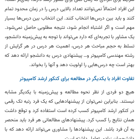
00:03:11
این افراد احتمالاً نمی‌توانند تعداد بالایی درس را در زمان محدود تمام
19.
رضا قربانی رتبه ١١ مهندسی کامپیوتر و رتبه ٨ آی تی
کنند و باید بین درس‌ها انتخاب کنند. این انتخاب بین درس‌ها بسیار
00:02:34
مهم است و اگر اشتباه انجام شود، نتیجه مطلوبی حاصل نمی‌شود.
20.
سهیل محمدیان رتبه ١۵ کنکور ارشد آی تی
یک مشاور با تجربه‌ای که دارد می‌تواند با توجه به پیش‌زمینه دانشجو،
00:04:03
تسلط به حجم مباحث هر درس، اهمیت هر درس در هر گرایش از
رشته مهندسی کامپیوتر و… پیشنهادی درس به دانشجو ارائه دهد که
21.
عرفان شهابی رتبه ١۴ کنکور ارشد فناوری اطلاعات
00:03:16
بهتر است چه درس‌‌هایی را اولویت دهد و آنها را بخواند.
22.
مبینا پولایی رتبه ١٧ کنکور ارشد کامپیوتر
تفاوت افراد با یکدیگر در مطالعه برای کنکور ارشد کامپیوتر
00:05:53
هیچ دو فردی از نظر نحوه مطالعه و پیش‌زمینه با یکدیگر مشابه
23.
حسین خموشی عزیز رتبه ۲۱ کنکور ارشد آی تی و ۲۰۲ کنکور ارشد مهندسی
نیستند. بنابراین نمی‌‌توان از پیشنهاد‌هایی که یک فرد رتبه تک رقمی
کامپیوتر
در کنکور ارشد کامپیوتر کسب کرده است استفاده کرد و توقع داشت
00:01:17
همان نتایج را کسب کرد. پیشنهاد‌های مطالعاتی هر فرد باید منحصر
24.
امین خیری رتبه ۲۳ آی تی
به آن فرد باشد. این پیشنهاد‌ها را مشاوری می‌تواند ارائه دهد که با
00:02:12
دانشجویان زیادی تعامل داشته است.