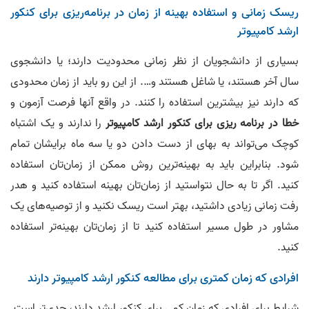
00:02:51
ریسک زمانی و استفاده بهینه‌ از زمان در برنامه‌ریزی برای کنکور
ارشد کامپیوتر
12.
امیر واحدی رتبه ٢ آی‌تی و ۴٠ مهندسی کامپیوتر
00:02:43
بسیاری از دانشجویان از نظر زمانی محدودیت دارند؛ یا دانشجوی
13.
حسین شاه آبادی رتبه ۳ مهندسی در سهمیه
سال آخر هستند، یا شاغل هستند و…. از این رو باید از زمان محدودی
00:02:35
که دارند نیز بیشترین استفاده را کنند. در واقع آنها فرصت آزمون و
14.
علی مجید اده رتبه ۶ سهمیه
خطا در برنامه ریزی برای کنکور ارشد کامپیوتر
را ندارند و یک اشتباه
00:04:57
کوچک می‌تواند به بهای از دست دادن دو یا سه ماه برایشان تمام
شود. بنابراین باید به بهینه‌ترین روش ممکن از زمان‌تان استفاده
15.
مانی علی مددی رتبه ٧ کنکور ارشد علوم کامپیوتر و ٨۴ مهندسی کامپیوتر
00:03:41
کنید. اگر تا به‌ حال نتواستید از زمان‌تان بهینه استفاده کنید و هدر
رفت زمانی زیادی داشتید،‌ بهتر است ریسک نکنید و از توصیه‌های یک
16.
مبین شریف راد رتبه ۸ کنکور ارشد آیتی و رتبه ۱۶ کنکور ارشد کامپیوتر
مشاور در طول مسیر استفاده کنید تا از زمان‌تان بهینه‌تر استفاده
00:01:39
کنید.
17.
مهدی صبور رتبه ٩ کشوری در کنکور ارشد کامپیوتر
00:01:41
افرادی که زمان کمتری برای مطالعه کنکور ارشد کامپیوتر دارند
18.
رئوفه رضایی رتبه ١١ آی تی و رتبه ۶٨ کنکور ارشد کامپیوتر
شرایط برای افرادی که زمان کمی برای کنکور ارشد دارند، جدی‌تر است.