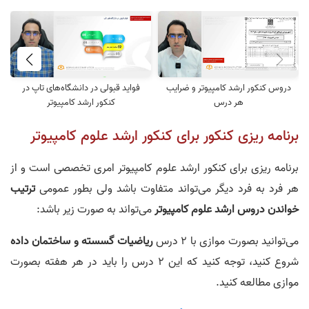
fullsc
lscreen
80.
فاطمه عبدلی رتبه ٩۶ مهندسی کامپیوتر و ۵٩ آیتی
00:02:31
81.
علیرضا ترابی رتبه 104 مهندسی کامپیوتر
00:03:34
دروس کنکور ارشد کامپیوتر و ضرایب
فواید قبولی در دانشگاه‌های تاپ در
هر درس
کنکور ارشد کامپیوتر
82.
سید علیرضا محمودی رتبه 107 مهندسی کامپیوتر
00:06:35
برنامه ریزی کنکور برای کنکور ارشد علوم کامپیوتر
83.
پویا شعبانی رتبه ١١٧ مهندسی کامپیوتر
برنامه ریزی برای کنکور ارشد علوم کامپیوتر امری تخصصی است و از
00:03:42
هر فرد به فرد دیگر می‌تواند متفاوت باشد ولی بطور عمومی
ترتیب
خواندن دروس ارشد علوم کامپیوتر
می‌تواند به صورت زیر باشد:
می‌توانید بصورت موازی با 2 درس
ریاضیات
گسسته و
ساختمان داده
شروع کنید، توجه کنید که این 2 درس را باید در هر هفته بصورت
موازی مطالعه کنید.