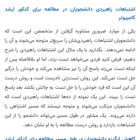
32.
مرتضی رحلی رتبه ۳۷ کنکور ارشد کامپیوتر
اشتباهات راهبردی دانشجویان در مطالعه برای کنکور ارشد
00:00:44
کامپیوتر
33.
کیانا آدینه رتبه ۴۲ آیتی
یکی از موارد ضروری مشاوره گرفتن از متخصص این است که
00:04:24
دانشجویان اشتباهات راهبردی‌شان را سریع‌تر متوجه می‌شوند و آن را
34.
علی رضوانی راد رتبه ۴٣ آی‌تی و ٢٢١ مهندسی کامپیوتر
ادامه نمی‌دهند. بگذارید با یک مثال این اشتباهات راهبردی را شرح
00:01:47
دهیم: فرض کنید فردی می‌خواهد تست بزند، اما او بلافاصله پس از
اینکه تست می‌زند پاسخ آن را نیز مشاهده می‌کند و خودش را درگیر
35.
فاطمه ورمقانی رتبه ۵٠ آی تی و ٢۵٣ مهندسی
00:01:35
حل تست نمی‌کند. این روش تست‌زنی نادرست است و روش درست
آن این است که فرد خودش را با حل تست به چالش بکشد بعد پاسخ
36.
مینا ذبیحی رتبه ۵٢ کنکور ارشد آی‌ تی و ١۴٧ کنکور ارشد کامپیوتر
تست را ببیند. این یک نمونه از ده‌ها اشتباهات راهبردی است که
00:01:30
دانشجویان مرتکب می‌شوند و متوجه نیستند که مسیر اشتباهی را
37.
زهرا ابطحی رتبه ۵٨ مهندسی کامپیوتر
دارند می‌روند. یک مشاور در طول مسیر می‌تواند دانشجو را از این
00:02:03
اشتباهات بازدارد و روش درست مطالعه را به او نشان دهد.
38.
صادق خدری رتبه ۶٠ کنکور ارشد کامپیوتر
00:05:31
کاهش انگیزه دانشجویان در طول مسیر مطالعه برای کنکور ارشد