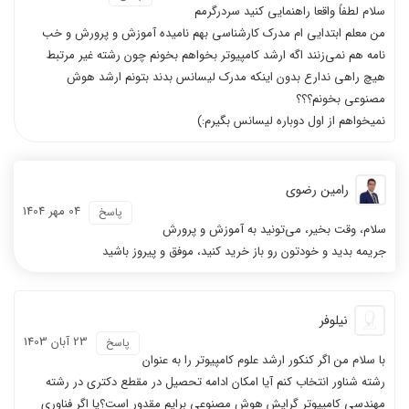
سلام لطفاً واقعا راهنمایی کنید سردرگرمم
من معلم ابتدایی ام مدرک کارشناسی بهم نامیده آموزش و پرورش و خب
نامه هم نمی‌زنند اگه ارشد کامپیوتر بخواهم بخونم چون رشته غیر مرتبط
هیچ راهی ندارع بدون اینکه مدرک لیسانس بدند بتونم ارشد هوش
مصنوعی بخونم؟؟؟
آشنایی با استاد رضوی و کافه تدریس
از صفر تا صد و کامل هستند
معجزه بود
نمیخواهم از اول دوباره لیسانس بگیرم:)
رامین رضوی
04 مهر 1404
پاسخ
سلام، وقت بخیر، می‌تونید به آموزش و پرورش
جریمه بدید و خودتون رو باز خرید کنید، موفق و پیروز باشید
کل منابع من از کافه تدریس یا کنکور
فیلم ها جامع بودند
کامپیوتر بود
نیلوفر
23 آبان 1403
پاسخ
با سلام من اگر کنکور ارشد علوم کامپیوتر را به عنوان
رشته شناور انتخاب کنم آیا امکان ادامه تحصیل در مقطع دکتری در رشته
مهندسی کامپیوتر گرایش هوش مصنوعی برایم مقدور است؟یا اگر فناوری
درس‌ها کامل و روان است