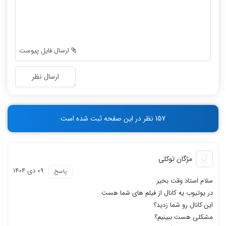
-
-
-
-
نظر مرتضی اکبری
نظر ریحانه حسین زاده
-
-
-
-
ارسال فایل پیوست
-
-
-
-
ارسال نظر
-
-
-
-
تاثیر منابع خوب
نظر رتبه 113 کنکور 1400
-
-
157 نظر در این صفحه ثبت شده است
-
-
مژگان توکلی
09 دی 1404
پاسخ
سلام استاد وقت بخیر
نظر سامان حسینی
تفاوت منابع مناسب
در یوتیوب یه کانال از فیلم های شما هست
این کانال رو شما زدید؟
مشکلی هست ببینیم؟