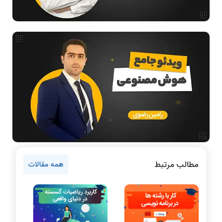
فیلم حل سوال و تست
بررسی تخصصی قطعات کامپیوتر
فناوری
مقالات عمومی رشته کامپیوتر
فیلم‌ درس و تست کافیست
تدریس زیبا و بیان شیوا
ادامه تحصیل در رشته کامپیوتر
دانشگاه ها
اخبار آزمون ها
نرم افزار
سخت افزار
کیفیت و نحوه تدریس و قدرت بیان
فیلم های استاد رضوی از همه نظر
اساتید از همه نظر خوب بود
عالی بودند
روانشناسی کنکور
مطالب مرتبط
همه مقالات
دروس مهندسی کامپیوتر
برنامه نویسی
پایتون
سی شارپ