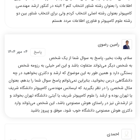
دروس واقعا فوق العاده بودند
اطلاعات را بعنوان رشته شناور انتخاب کنم ؟ البته در کنکور ارشد مهندسی
کامپیوتر بعنوان رشته اصلی انتخاب کردم ولی برای انتخاب شناور بین دو
رشته علوم کامپیوتر و فناوری اطلاعات مردد هستم
رامین رضوی
فیلم ها خیلی دقیق و جامع و کامل
ویدیوها بسیار قابل فهم بودند
04 مهر 1404
پاسخ
بودند
سلام، وقت بخیر، پاسخ به سوال شما از یک شخص
به شخص دیگر می‌تواند متفاوت باشد و این امر خیلی به رزومه شخص
بستگی دارد و همین طور به این موضوع که ارشد و دکتری بخواهید در چه
دانشگاهی درس بخوانید، بنابراین نمی‌توانم پاسخ سوال شما را بدهم، بعنوان
مثال شخصی را در نظر بگیرید که لیسانس مهندسی کامپیوتر دانشگاه شریف
یا تهران بوده و ارشد را علوم کامپیوتر شریف یا آیتی دانشگاه تهران بخواند و
مطالبی که پوشش داده شده بود واقعا
تدریس بسیار شیوا و روان و بدون
تز ارشدش نیز در راستای هوش مصنوعی باشد، این شخص می‌تواند وارد
کامل بود
ابهام
دکتری هوش مصنوعی دانشگاه خوب شود، موفق و پیروز باشید
احمدی