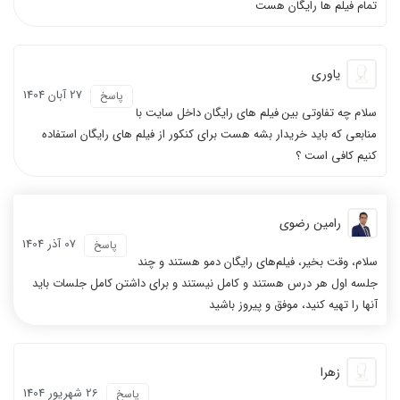
تمام فیلم ها رایگان هست
نظر رتبه 32 کنکور 1400
کیفیت بالا تدریس
یاوری
27 آبان 1404
پاسخ
سلام چه تفاوتی بین فیلم های رایگان داخل سایت با
منابعی که باید خریدار بشه هست برای کنکور از فیلم های رایگان استفاده
کنیم کافی است ؟
نظر شیوا رضازاد
رامین رضوی
از روی مراجع نخوانید
07 آذر 1404
پاسخ
سلام، وقت بخیر، فیلم‌های رایگان دمو هستند و چند
جلسه اول هر درس هستند و کامل نیستند و برای داشتن کامل جلسات باید
آنها را تهیه کنید، موفق و پیروز باشید
فیلم ها خیلی مفهومی بودند
همه درس ها فوق العاده بود
زهرا
26 شهریور 1404
پاسخ