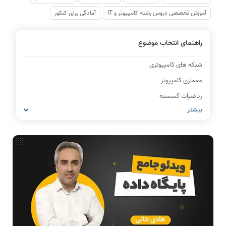
آموزش تخصصی دروس رشته کامپیوتر و IT
آمادگی برای کنکور
راهنمای انتخاب موضوع
همه دروس عالی تدریس شده بودند
نیار نیست کتاب تهیه کنید
شبکه های کامپیوتری
معماری کامپیوتر
ریاضیات گسسته
بیشتر
مدار منطقی
ساختمان داده
فیلم ها با بیان شیوا و بدون ابهام بود
کیفیت بالا و هزینه مناسب
طراحی الگوریتم
آموزش تخصصی دروس رشته کامپیوتر و IT
آمادگی برای کنکور
IT
مشاغل رشته کامپیوتر
نظر رتبه 11 کنکور 1400
فیلم‌ها بی‌نیازم کرد
هوش مصنوعی