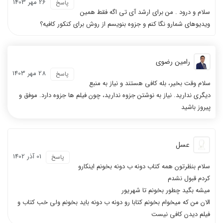
26 مهر 1403
پاسخ
سلام و درود . من برای ارشد آی تی اگه فقط همین
با پایه ضعیف هم فیلم ها را متوجه
ویدیوهای شمارو نگا کنم و جزوه بنویسم از روش برای کنکور کافیه؟
فیلم ها خیلی به من کمک کرد
می شوید
رامین رضوی
28 مهر 1403
پاسخ
سلام وقت بخیر، بله کافی هستند و نیاز به منبع
دیگری ندارید. نیاز به نوشتن جزوه ندارید، چون فیلم ها جزوه دارد. موفق و
همه دروس را از کافه تدریس گرفتم
ویدیوهاشون خیلی به من کمک کرد
پیروز باشید
عسل
01 آذر 1402
پاسخ
سلام بنظرتون همه کتاب دونه ب دونه بخونم اینکارو
کردم قبول نشدم
میشه بگید چطور بخونم تا شهریور
الان من که میخوام بخونم کتابا رو دونه ب دونه باید بخونم ولی خب کتاب و
فیلم دیدن کافی نیست