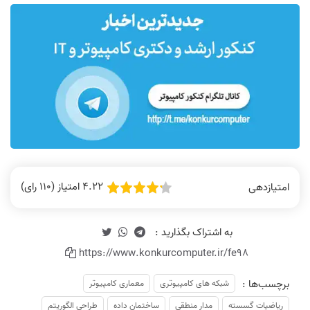
نظر رتبه 19: تدریس و فن بیان عالی
نظر رتبه 13 کنکور ارشد کامپیوتر 1401
است
نظر رتبه 12 کنکور ارشد کامپیوتر 1401
نظر رتبه 24: خیلی کامل و جامع است
4.22 امتیاز (110 رای)
امتیازدهی
https://www.konkurcomputer.ir/fe98
نظر رتبه 45: کیفیت فیلم ها خوب
فیلم‌ها بی نظیر بود
بودن
برچسب‌ها :
شبکه های کامپیوتری
معماری کامپیوتر
ریاضیات گسسته
مدار منطقی
ساختمان داده
طراحی الگوریتم