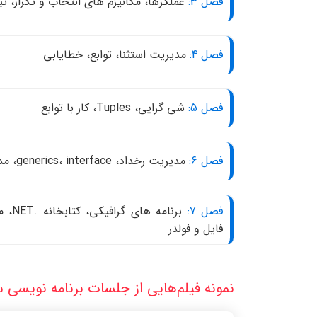
فصل 3:
عملگرها، مکانیزم های انتخاب و تکرار، ت
فصل 4:
مدیریت استثنا، توابع، خطایابی
فصل 5:
شی گرایی، Tuples، کار با توابع
فصل 6:
مدیریت رخداد، generics، interface، مدیریت حافظه و وراثت
فصل 7:
برنامه
فایل و فولدر
نمونه فیلم‌هایی از جلسات برنامه نویسی