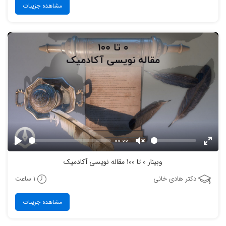
مشاهده جزییات
00:00
Play
Unmute
Enter
وبینار 0 تا 100 مقاله نویسی آکادمیک
fulls
1 ساعت
دکتر هادی خانی
مشاهده جزییات