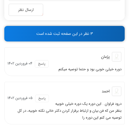
-
-
-
-
ارسال نظر
-
-
-
-
-
-
3 نظر در این صفحه ثبت شده است
-
-
پژمان
04 فروردين 1402
پاسخ
دوره خیلی خوبی بود و حتما توصیه ميکنم
احمد
05 فروردين 1402
پاسخ
درود فراوان . اين دوره يك دوره خيلي خوبيه
بنظر من كه فن بيان و ارتباط برقرار كردن دکتر خاني نكته خوبيه، در كل
توصيه مي كنم اين دوره را