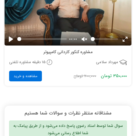
00:00
Play
Unmute
Enter
مشاوره کنکور کاردانی کامپیوتر
fulls
15 دقیقه مشاوره تلفنی
مهرداد سلامی
350,000 تومان
700,000 تومان
مشاهده و خرید
مشتاقانه منتظر نظرات و سوالات شما هستیم
سوال شما توسط استاد رضوی پاسخ داده می‌شود و از طریق پیامک به
شما اطلاع رسانی می‌شود