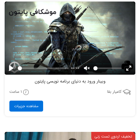
00:00
Play
Unmute
Enter
وبینار ورود به دنیای برنامه نویسی پایتون
fulls
1 ساعت
کامیار بقا
مشاهده جزییات
تخفیف اردوی تست زنی