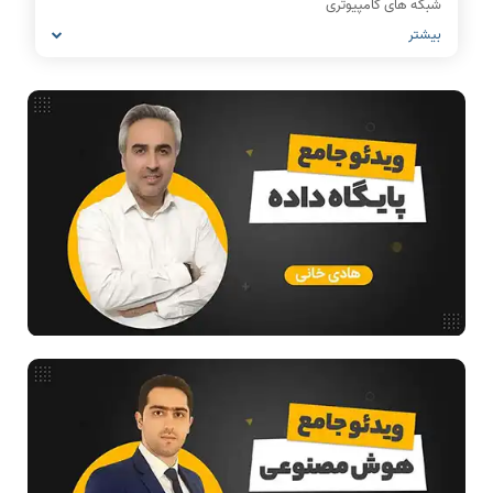
شبکه های کامپیوتری
بیشتر
مشاغل رشته کامپیوتر
معماری کامپیوتر
ریاضیات گسسته
مدار منطقی
ساختمان داده
طراحی الگوریتم
هوش مصنوعی
فیلم حل سوال و تست
بررسی تخصصی قطعات کامپیوتر
آموزش تخصصی دروس رشته کامپیوتر و IT
فناوری
مقالات عمومی رشته کامپیوتر
ادامه تحصیل در رشته کامپیوتر
دانشگاه ها