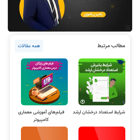
اخبار آزمون ها
نرم افزار
سخت افزار
روانشناسی کنکور
مطالب مرتبط
همه مقالات
دروس مهندسی کامپیوتر
برنامه نویسی
پایتون
سی شارپ
علم داده
مقاله نویسی
بلاکچین
شرایط استعداد درخشان ارشد
فیلم‌های آموزشی معماری
پایگاه داده
کامپیوتر
الکترونیک دیجیتال
سیستم عامل