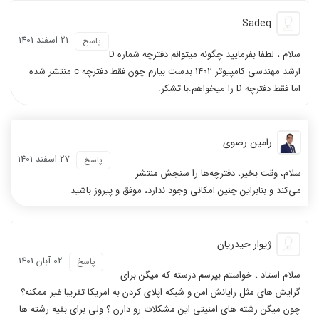
Sadeq
21 اسفند 1401
پاسخ
سلام ، لطفا بفرمایید چگونه میتوانم دفترچه شماره D
ارشد مهندسی کامپیوتر 1402 بدست بیارم چون فقط دفترچه c منتشر شده
اما فقط دفترچه D را میخواهم.با تشکر.
رامین رضوی
27 اسفند 1401
پاسخ
سلام، وقت بخیر، دفترچه‌ها را سنجش منتشر
می‌کند و بنابراین چنین امکانی وجود ندارد، موفق و پیروز باشید
ژیوار حیدریان
02 آبان 1401
پاسخ
سلام استاد ، خواستم بپرسم درسته که میگن برای
گرایش های مثل رایانش امن و شبکه اپلای کردن به امریکا تقریبا غیر ممکنه؟
چون میگن رشته های امنیتی این مشکلات رو دارن ؟ ولی برای بقیه رشته ها