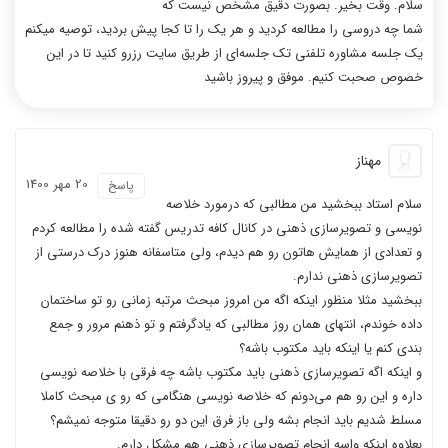
سلام. وقت بخیر. بصورت دقیق مشخص نیست که
شما چه دروسی را مطالعه کردید و هر یک را تا کجا پیش بردید، توصیه میکنم
یک جلسه مشاوره تلفنی تک جلسه‌ای از طریق سایت رزرو کنید تا در این
خصوص صحبت کنیم. موفق و پیروز باشید
مهناز
20 مهر 1400
پاسخ
سلام استاد ببخشید من مطالبی که درمورد خلاصه
نویسی و تصویرسازی ذهنی در کانال کافه تدریس گفته شده را مطالعه کردم
و تعدادی از همایش هاتون رو هم دیدم، ولی متاسفانه هنوز درک درستی از
تصویرسازی ذهنی ندارم.
ببخشید مثلا منظور اینکه اگه من امروز مبحث مرتبه زمانی رو تو ساختمان
داده خوندم، انتهای همان روز مطالبی که یادگرفتم و تو ذهنم مرور و جمع
بندی کنم یا اینکه باید مکتوب باشه؟
و اینکه اگه تصویرسازی ذهنی باید مکتوب باشه چه فرقی با خلاصه نویسی
داره و این رو هم می‌دونم که خلاصه نویسی هنگامی که رو ی مبحث کاملا
مسلط شدیم باید انجام بشه ولی باز فرق این دو رو دقیقا متوجه نمیشم؟
بعلاوه اینکه واسه انجام تصویرسازی ذهنی هم مشکل دارم.