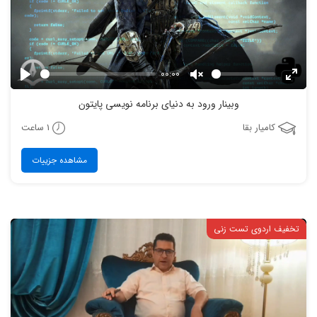
00:00
Play
Unmute
Enter
وبینار ورود به دنیای برنامه نویسی پایتون
fulls
1 ساعت
کامیار بقا
مشاهده جزییات
تخفیف اردوی تست زنی