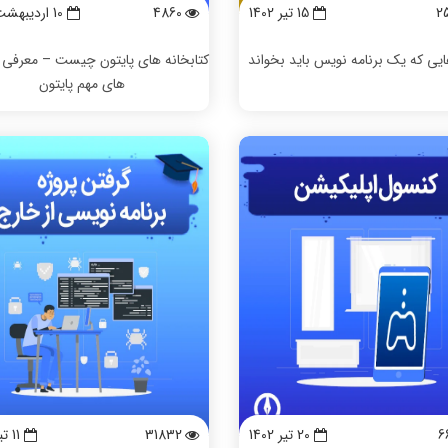
2
15 تیر 1402
4860
10 ارديبهشت 1402
یی که یک برنامه نویس باید بخواند
کتابخانه های پایتون چیست – معرفی ک
های مهم پایتون
6
20 تیر 1402
31832
11 تیر 1402