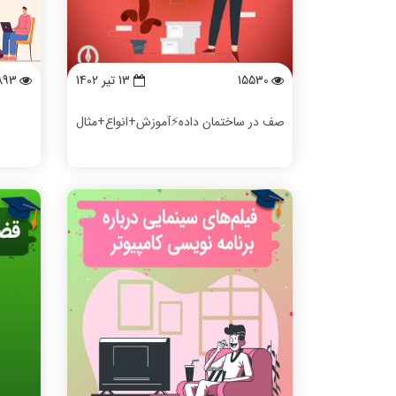
15530
13 تیر 1402
893
صف در ساختمان داده⚡️آموزش+انواع+مثال