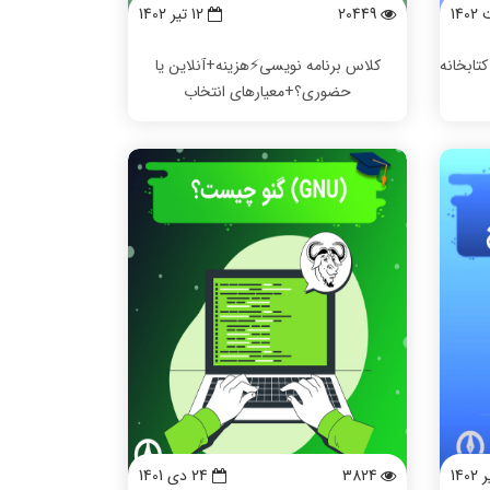
20449
12 تیر 1402
تابخانه
کلاس برنامه نویسی⚡️هزینه+آنلاین یا
حضوری؟+معیارهای انتخاب
3824
24 دی 1401