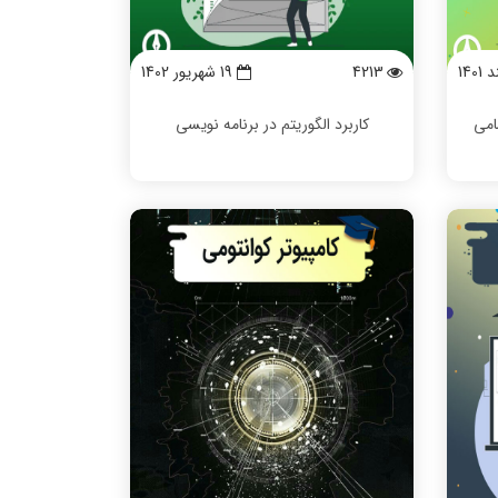
4213
19 شهریور 1402
امی
کاربرد الگوریتم در برنامه نویسی