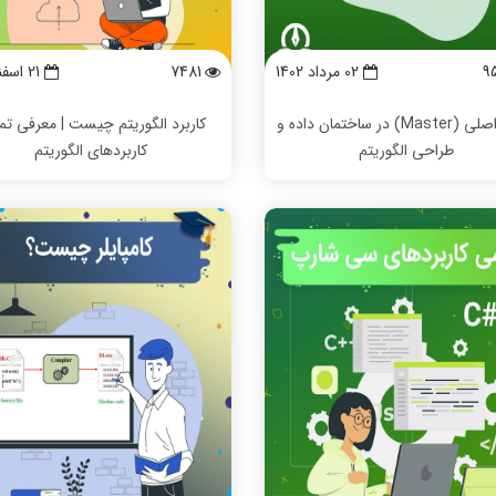
9
02 مرداد 1402
7481
21 اسفند 1401
قضیه اصلی (Master) در ساختمان داده و
کاربرد الگوریتم چیست | معرفی تم
طراحی الگوریتم
کاربردهای الگوریتم