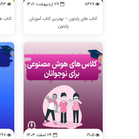
8427
27 ارديبهشت 1402
593
کتاب های پایتون – بهترین کتاب آموزش
کتاب ها
پایتون
1905
24 اسفند 1403
697