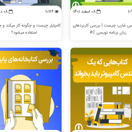
10
08 اسفند 1401
10126
08 دی 1401
 سی شارپ چیست | بررسی کاربردهای
کامپایلر چیست و چگونه کار میکند و چر
زبان برنامه نویسی C#
استفاده میشود؟