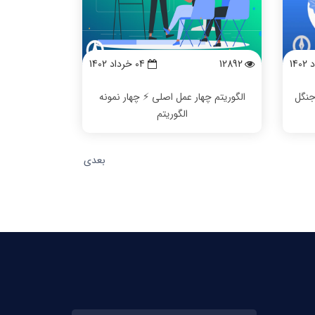
12892
04 خرداد 1402
جنگل
الگوریتم چهار عمل اصلی ⚡️ چهار نمونه
الگوریتم
بعدی