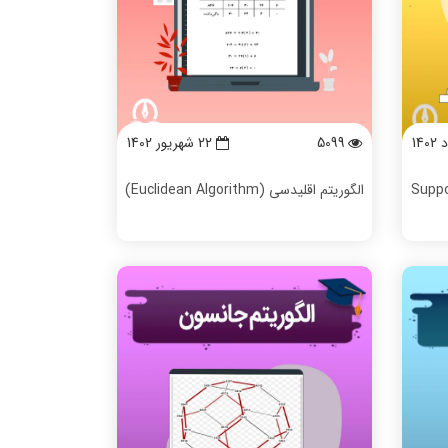
5099
22 شهریور 1402
SV چیست ⚡️ SVM یا Support
الگوریتم اقلیدسی (Euclidean Algorithm)