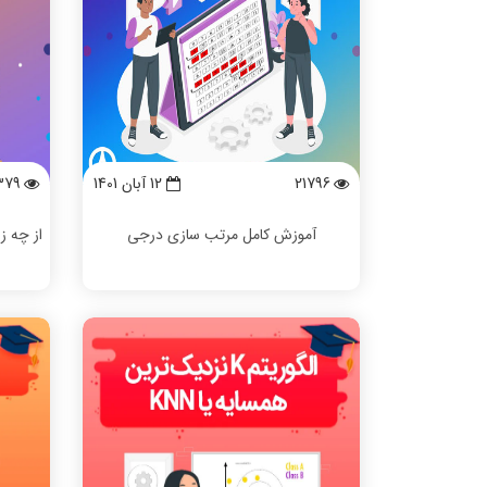
21796
12 آبان 1401
379
آموزش کامل مرتب سازی درجی
از چه ز