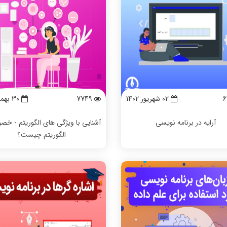
6
02 شهریور 1402
7749
30 بهمن 1401
آرایه در برنامه‌ نویسی
آشنایی با ویژگی های الگوریتم - خص
الگوریتم چیست؟