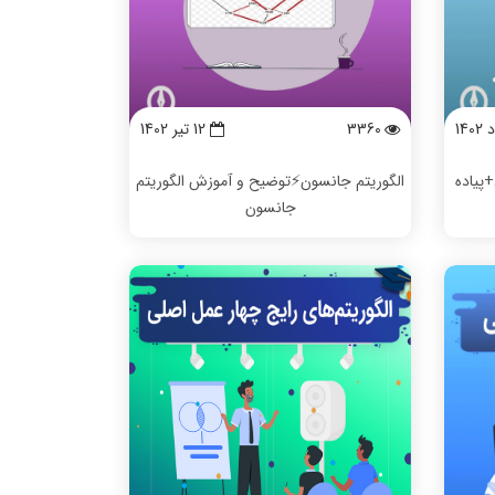
3360
12 تیر 1402
️مثال+پیاده
الگوریتم جانسون⚡️توضیح و آموزش الگوریتم
جانسون