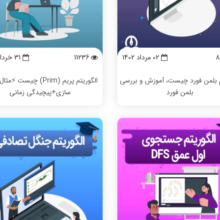
8
02 مرداد 1402
11236
31 خرداد 1402
م بلمن فورد چیست، آموزش و بررسی
الگوریتم پریم (Prim) چیست ⚡
بلمن فورد
سازی+پیچیدگی زمانی