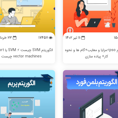
15
11 تیر 1402
17457
23 خرداد 1402
الگوریتم pso⚡️مزایا و معایب+گام ها و نحوه
الگوریتم M
کار+ پیاده سازی
vector machines چیست