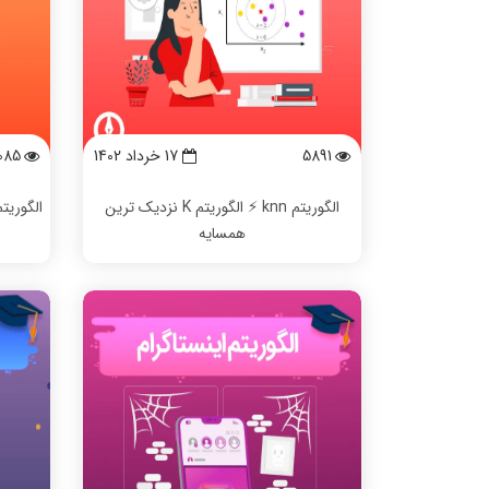
5891
17 خرداد 1402
085
الگوریتم knn ⚡️ الگوریتم K نزدیک ترین
همسایه