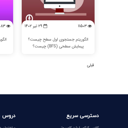
11503
29 تیر 1402
083
الگوریتم جستجوی اول سطح چیست؟
الگو
پیمایش سطحی (BFS) چیست؟
قبلی
دسترسی سریع
دروس 
کلاس کنکور ارشد کامپیوتر
ساختمان دا