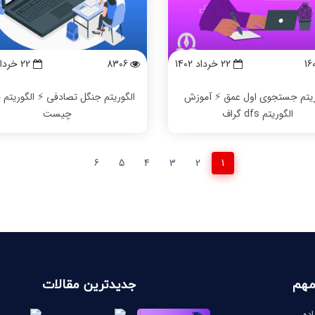
16
22 خرداد 1402
8306
22 خرداد 1402
ریتم جستجوی اول عمق ⚡️ آموزش
الگوریتم جنگل تصادفی ⚡️ الگوریتم 
الگوریتم dfs گراف
چیست
6
5
4
3
2
1
مهم
جدیدترین مقالات
ده