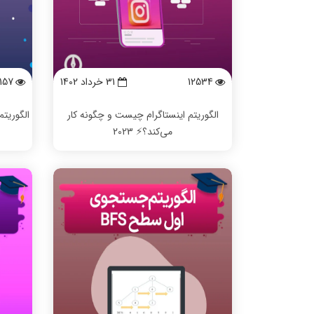
12534
31 خرداد 1402
157
الگوریتم اینستاگرام چیست و چگونه کار
الگوریت
می‌کند؟⚡️ 2023