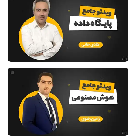
ریاضیات گسسته
مدار منطقی
ساختمان داده
طراحی الگوریتم
هوش مصنوعی
فیلم حل سوال و تست
بررسی تخصصی قطعات کامپیوتر
آموزش تخصصی دروس رشته کامپیوتر و IT
فناوری
آمادگی برای کنکور
دانشگاه ها
اخبار آزمون ها
نرم افزار
سخت افزار