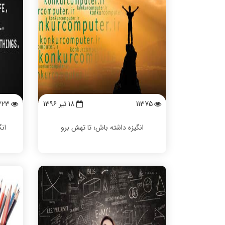
11375
18 تیر 1396
223
انگیزه داشته باش؛ تا تهش برو
ان