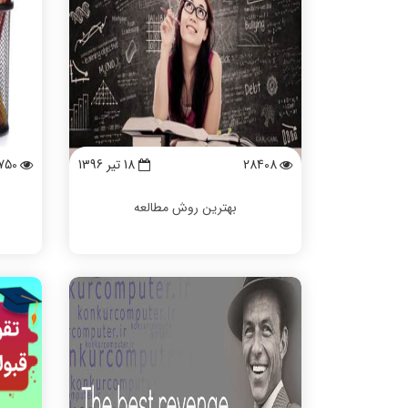
28408
18 تیر 1396
750
بهترین روش مطالعه