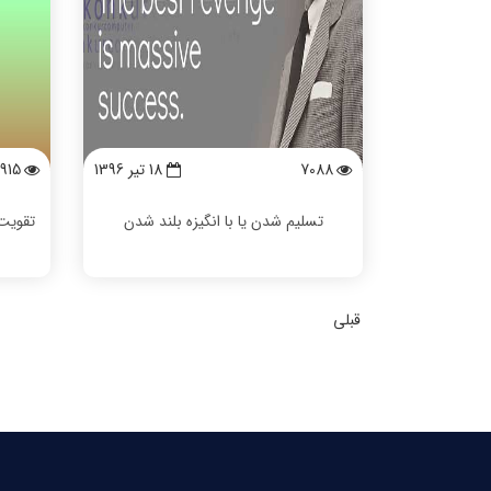
7088
18 تیر 1396
915
تسلیم شدن یا با انگیزه بلند شدن
تقویت 
قبلی