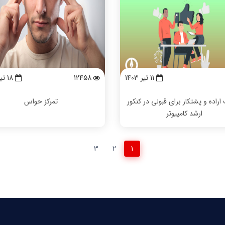
11 تیر 1403
12458
18 تیر 1396
اراده و پشتکار برای قبولی در کنکور
تمرکز حواس
ارشد کامپیوتر
3
2
1