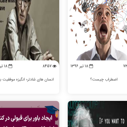
7
18 تیر 1396
8457
18 تیر 1396
اضطراب چيست؟
انسان های شادتر؛ انگیزه موفقیت ب