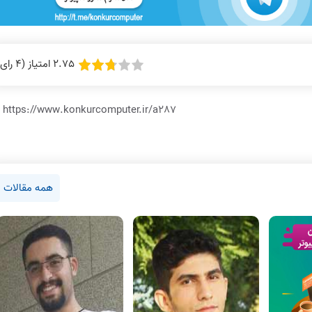
2.75 امتیاز (4 رای)
https://www.konkurcomputer.ir/a287
همه مقالات