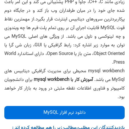
زیادی مانند C++ ،C، جاوا و PHP پشتیبانی می کند و این امر باعث
شده جای خود را در میان طرفداران وب باز کند و در جایگاه دوم
پرکاربردترین سرورهای دیتابیس اینترنت قرار بگیرد.از مهمترین نقاط
قوت MySQL قابلیت اجرای آن بر روی تمام پلت فرم ها چه ویندوزی
و چه لینوکسی و ناول می باشد. از ویژگی های اصلی MySQL می
توان به موارد زیر اشاره کرد: رابط گرافیکی یا GUI، زبان شی گرا یا
Object Oriented، متن باز یا Open Source، دارای استاندارد World
Press.
mysql workbench محیطی برای مدیریت گرافیکی دیتابیس های
MySql می باشد.
آموزش کار با mysql workbench
برای دانشجویان
کامپیوتر و فناوری اطلاعات نقطه مثبتی در ورود به بازار کار خواهد
بود.
دانلود نرم افزار MySQL
بازدیدکنندگان این مطلب،مطالب زیر را هم مطالعه کرده اند :