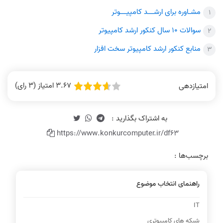
مشـاوره برای ارشـــد کامپیـــوتر
سوالات 10 سال کنکور ارشد کامپیوتر
منابع کنکور ارشد کامپیوتر سخت افزار
3.67 امتیاز (3 رای)
امتیازدهی
https://www.konkurcomputer.ir/df63
برچسب‌ها :
راهنمای انتخاب موضوع
IT
شبکه های کامپیوتری