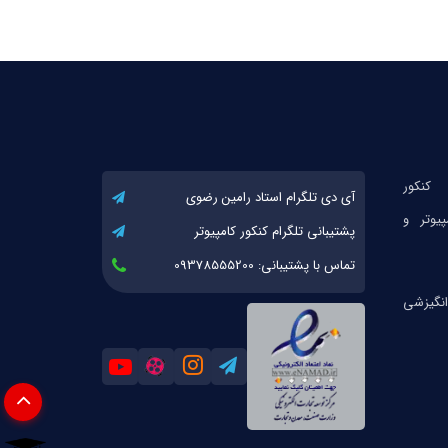
آی دی تلگرام استاد رامین رضوی
پشتیبانی تلگرام کنکور کامپیوتر
تماس با پشتیبانی: 09378555200