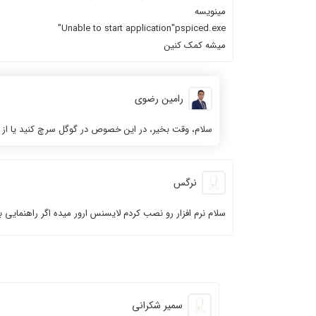
مینویسه
Unable to start application"pspiced.exe"
میشه کمک کنین
رامین رضوی
سلام، وقت بخیر، در این خصوص در گوگل سرچ کنید یا از ChatGPT بپرسید، موفق و پیروز باشید
نرگس
سلام نرم افزار رو نصب کردم لایسنس ارور میده اگر راهنمایی 
سمیر شکرانی