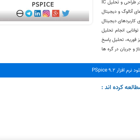
های سخت افزاری می باشد. به همین دلیل این نرم‌افزار در طراحی و تحلیل IC
 PSpice دارای کتابخانه‌های آنالوگ و دیجیتال
ای کاربردهای دیجیتال
 آنالوگ بسیار ایده آل می سازد. شما به کمک PSpice توانایی انجام تحلیل
رخطی، تحلیل AC خطی، آنالیز فوریه، تحلیل پاسخ
ژ و جریان در گره ها
د نرم افزار PSpice 9.2
العه کرده اند :