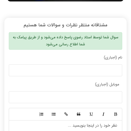
روانشناسی کنکور
دروس مهندسی کامپیوتر
برنامه نویسی
مشتاقانه منتظر نظرات و سوالات شما هستیم
پایتون
سوال شما توسط استاد رضوی پاسخ داده می‌شود و از طریق پیامک به
سی شارپ
شما اطلاع رسانی می‌شود
علم داده
نام (اجباری)
مقاله نویسی
بلاکچین
پایگاه داده
موبایل (اجباری)
الکترونیک دیجیتال
سیستم عامل
نظریه زبانها
سیگنال و سیستمها
-
-
-
-
-
-