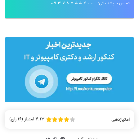
تماس با پشتیبانی:
09378555200
4.13 امتیاز (16 رای)
امتیازدهی