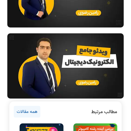
طراحی الگوریتم
هوش مصنوعی
فیلم حل سوال و تست
بررسی تخصصی قطعات کامپیوتر
آموزش تخصصی دروس رشته کامپیوتر و IT
فناوری
مقالات عمومی رشته کامپیوتر
دانشگاه ها
اخبار آزمون ها
نرم افزار
سخت افزار
روانشناسی کنکور
مطالب مرتبط
همه مقالات
دروس مهندسی کامپیوتر
برنامه نویسی
پایتون