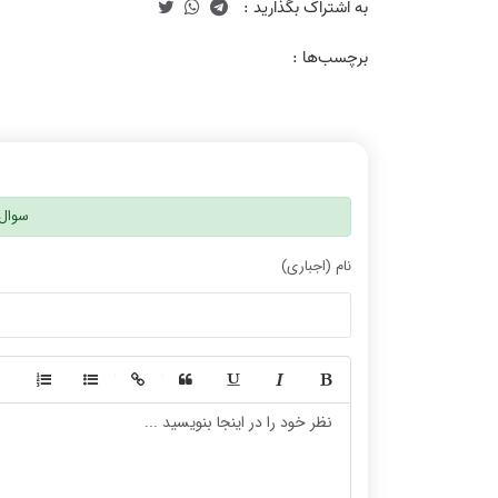
برچسب‌ها :
سوال 
نام (اجباری)
-
-
-
-
-
-
-
-
-
-