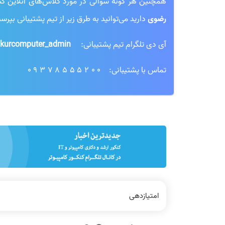
همچنین هر گونه سوالی در مورد کلاس‌های آنلاین کنکور
رضوی
دارید می‌توانید به طرق زیر از تیم پشتیبانی بپرسی
آی دی تلگرام تیم پشتیبانی:
kurcomputer_admin@
تماس با پشتیبانی:
09378555200
امتیازدهی